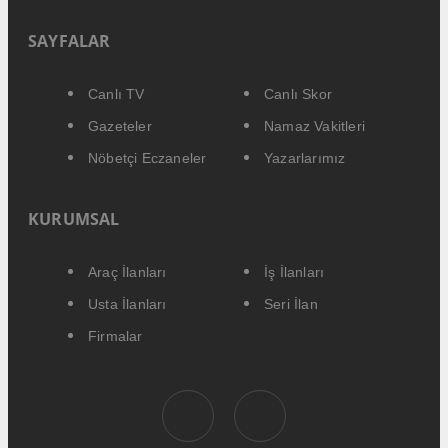
SAYFALAR
Canlı TV
Canlı Skor
Gazeteler
Namaz Vakitleri
Nöbetçi Eczaneler
Yazarlarımız
KURUMSAL
Araç İlanları
İş İlanları
Usta İlanları
Seri İlan
Firmalar