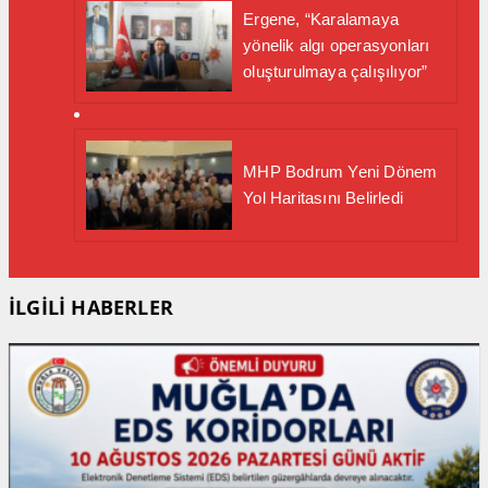
Ergene, “Karalamaya
yönelik algı operasyonları
oluşturulmaya çalışılıyor”
MHP Bodrum Yeni Dönem
Yol Haritasını Belirledi
İLGİLİ HABERLER