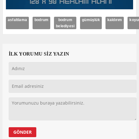
asfaltlama
bodrum
bodrum
gümüşlük
kaldırım
koyu
belediyesi
İLK YORUMU SİZ YAZIN