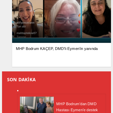
MHP Bodrum KAÇEP, DMD’li Eymen’in yanında
SON DAKİKA
MHP Bodrum’dan DMD
Hastası Eymen’e destek