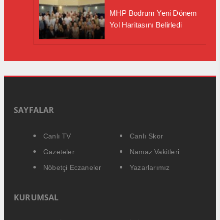
MHP Bodrum Yeni Dönem
Yol Haritasını Belirledi
SAYFALAR
Canlı TV
Canlı Skor
Gazeteler
Namaz Vakitleri
Nöbetçi Eczaneler
Yazarlarımız
KURUMSAL