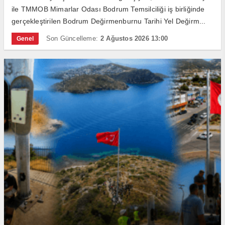
ile TMMOB Mimarlar Odası Bodrum Temsilciliği iş birliğinde
gerçekleştirilen Bodrum Değirmenburnu Tarihi Yel Değirm...
Son Güncelleme:
2 Ağustos 2026 13:00
Genel