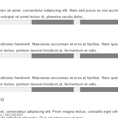
 sit amet, consectetur adipiscing elit. Nam sed purus ac nisi auctor
, volutpat sit amet lectus id, pharetra iaculis dolor...
ultricies hendrerit. Maecenas accumsan et eros at facilisis. Nam qui
r lectus, pretium laoreet tincidunt at, fermentum et odio...
ultricies hendrerit. Maecenas accumsan et eros at facilisis. Nam qui
r lectus, pretium laoreet tincidunt at, fermentum et odio...
ı)
, consectetur adipiscing elit. Proin magna lectus, convallis eget ultric
 / AKÇAABAT
la interdum pharetra. Duis sit amet arcu et mau...