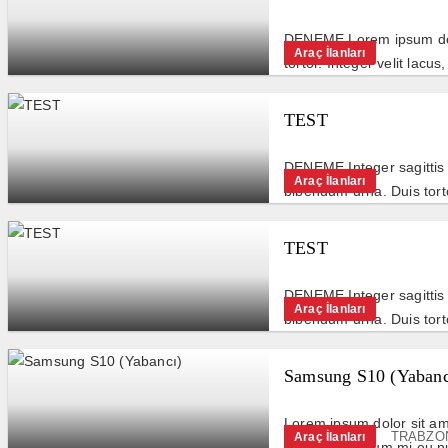
DENEME Lorem ipsum dolor
Araç İlanları
tortor. Integer velit lacus
TEST
DENEME Integer sagittis 
Araç İlanları
bibendum urna. Duis torto
TEST
DENEME Integer sagittis 
Araç İlanları
bibendum urna. Duis torto
Samsung S10 (Yabanc
Lorem ipsum dolor sit amet
TRABZON
Araç İlanları
Nunc fermentum mi eu nul