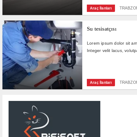
TRABZON
Araç İlanları
Su tesisatçısı
Lorem ipsum dolor sit ame
Integer velit lacus, volutp
TRABZON
Araç İlanları