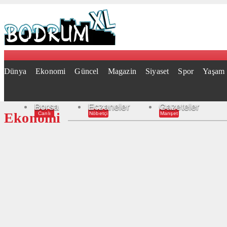
Dünya
Ekonomi
Güncel
Magazin
Siyaset
Spor
Yaşam
Borsa
Eczaneler
Gazeteler
Ekonomi
Canlı
Nöbetçi
Manşet