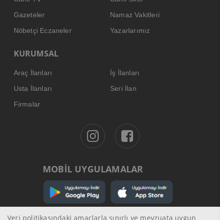
Gazeteler
Namaz Vakitleri
Nöbetçi Eczaneler
Yazarlarımız
KURUMSAL
Araç İlanları
İş İlanları
Usta İlanları
Seri İlan
Firmalar
MOBİL UYGULAMALAR
Veri politikasındaki amaçlarla sınırlı ve mevzuata uygun