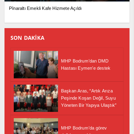
Pînaraltı Emekli Kafe Hizmete Açıldı
SON DAKİKA
MHP Bodrum’dan DMD
Hastası Eymen’e destek
Başkan Aras, “Artık Arıza
Peşinde Koşan Değil, Suyu
Yöneten Bir Yapıya Ulaştık”
MHP Bodrum’da görev