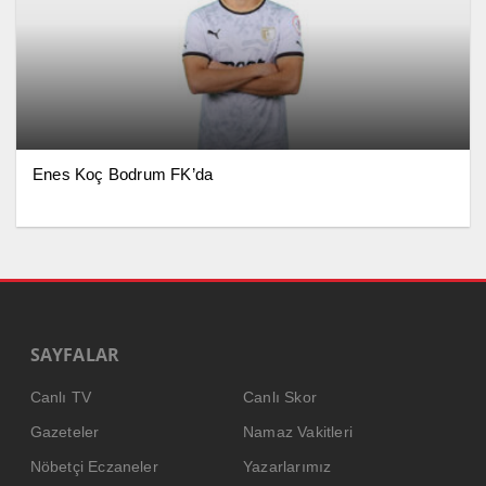
Enes Koç Bodrum FK’da
SAYFALAR
Canlı TV
Canlı Skor
Gazeteler
Namaz Vakitleri
Nöbetçi Eczaneler
Yazarlarımız