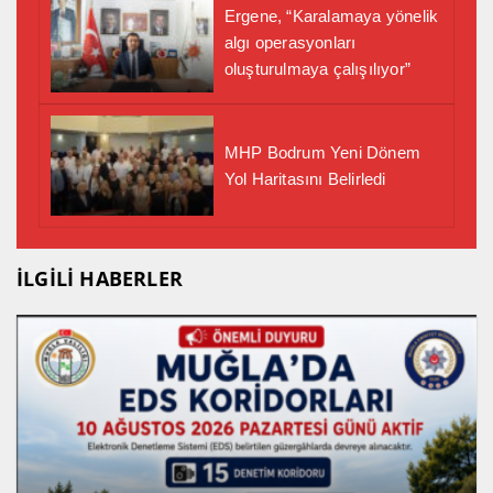
Ergene, “Karalamaya yönelik
algı operasyonları
oluşturulmaya çalışılıyor”
MHP Bodrum Yeni Dönem
Yol Haritasını Belirledi
İLGİLİ HABERLER