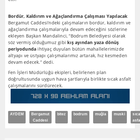
Bordür, Kaldırım ve Ağaçlandırma Çalışması Yapılacak
Bergamut Caddesi’ndeki çalışmaların bordür, kaldırım ve
ağaçlandırma çalışmalarıyla devam edeceğini sözlerine
ekleyen Başkan Mandalinci, “Bodrum Belediyesi olarak
söz vermiş olduğumuz gibi
kış ayından yaza dönüş
periyodunda
ihtiyaç duyulan bütün mahallelerimizde
altyapı ve üstyapı çalışmalarımız artarak, hız kesmeden
devam edecek.” dedi.
Fen İşleri Müdürlüğü ekipleri, belirlenen plan
doğrultusunda uygun hava şartlarıyla birlikte sıcak asfalt
çalışmalarını sürdürecek.
AYDEM
Bergamut
bitez
bodrum
muğla
muski
sıc
Caddesi
asfa