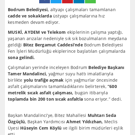
Bodrum Belediyesi,
altyapı çalışmaları tamamlanan
cadde ve sokaklarda
üstyapı çalışmalarına hız
kesmeden devam ediyor.
MUSKİ, AYDEM ve Telekom
ekiplerinin çalışma yaptığı,
yaşanan arızalar nedeniyle sık sık bozulmaların meydana
geldiği
Bitez Bergamut Caddesi’nde
Bodrum Belediyesi
Fen İşleri Müdürlüğü ekiplerince başlatılan çalışmalarda
sona gelindi.
Çalışmaları yerinde inceleyen Bodrum
Belediye Başkanı
Tamer Mandalinci,
yağmur suyu hattı imalatlarıyla
birlikte
yolu trafiğe açmak
için yağmurlar öncesinde
asfalt çalışmalarını tamamladıklarını belirterek,
“600
metrelik sıcak asfalt çalışması,
bugün itibarıyla
toplamda bin 200 ton sıcak asfaltla
sona eriyor.” dedi.
Başkan Mandalinci’ye, Bitez Mahallesi
Muhtarı Seda
Özgüçlü,
Başkan Yardımcısı
Ahmet Yıldızhan,
Meclis
Üyesi
Hüseyin Cem Köylü
ve ilgili birim müdürleri eşlik
etti.