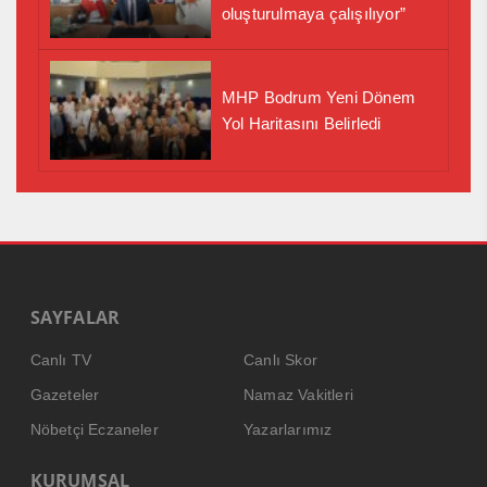
oluşturulmaya çalışılıyor”
MHP Bodrum Yeni Dönem
Yol Haritasını Belirledi
SAYFALAR
Canlı TV
Canlı Skor
Gazeteler
Namaz Vakitleri
Nöbetçi Eczaneler
Yazarlarımız
KURUMSAL