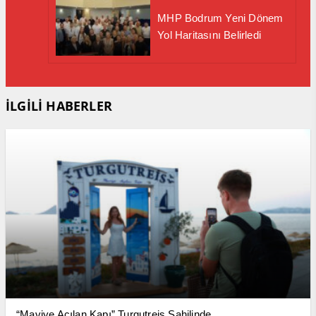
MHP Bodrum Yeni Dönem
Yol Haritasını Belirledi
İLGİLİ HABERLER
“Maviye Açılan Kapı” Turgutreis Sahilinde