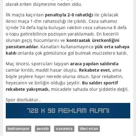
olarak erken düşmesine neden oldu.
İlk maçta kaçırılan
penaltıyla 2-0 rahatlığı
ile çıkılacak
ikinci maça 1-0’ın rahatsızlığı ile çıkıldı. Ceza sahamız
içinde 74 defa topla buluşan rakibin ceza sahasına 8 defa
o topu getirebilince pozisyon yaratılamadı. En becerili
olunan geçiş hücumlarını ve
kontraatak üretkenliğini
yansıtamadılar.
Kanatları kullanamayınca
yük orta sahaya
kaldı
onlarda çok gömülünce gol bulmak mucizelere kaldı.
Maç öncesi, sporcuları taşıyan
araca yapılan saldırıda
camlar kırıldı, maddi hasar oluştu.
Rekabete evet,
ama
böyle şeylere hayır nerede olursa olsun. Spor rekabetin,
heyecanın ve birliğin olduğu şeydir.
Bu saldırı sportif
rekabete yakışmadı,
mücadele sahada olur şiddetle değil.
Spor dostluktur..
bodrumspor
penaltı
savunma
tibet ertan