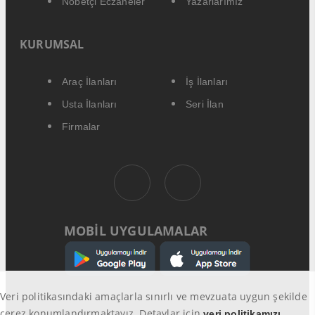
Nöbetçi Eczaneler
Yazarlarımız
KURUMSAL
Araç İlanları
İş İlanları
Usta İlanları
Seri İlan
Firmalar
MOBİL UYGULAMALAR
Veri politikasındaki amaçlarla sınırlı ve mevzuata uygun şekilde
çerez konumlandırmaktayız. Detaylar için
veri politikamızı