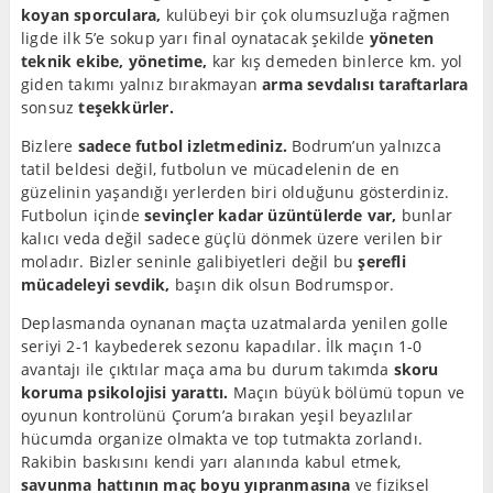
koyan sporculara,
kulübeyi bir çok olumsuzluğa rağmen
ligde ilk 5’e sokup yarı final oynatacak şekilde
yöneten
teknik ekibe, yönetime,
kar kış demeden binlerce km. yol
giden takımı yalnız bırakmayan
arma sevdalısı taraftarlara
sonsuz
teşekkürler.
Bizlere
sadece futbol izletmediniz.
Bodrum’un yalnızca
tatil beldesi değil, futbolun ve mücadelenin de en
güzelinin yaşandığı yerlerden biri olduğunu gösterdiniz.
Futbolun içinde
sevinçler kadar üzüntülerde var,
bunlar
kalıcı veda değil sadece güçlü dönmek üzere verilen bir
moladır. Bizler seninle galibiyetleri değil bu
şerefli
mücadeleyi sevdik,
başın dik olsun Bodrumspor.
Deplasmanda oynanan maçta uzatmalarda yenilen golle
seriyi 2-1 kaybederek sezonu kapadılar. İlk maçın 1-0
avantajı ile çıktılar maça ama bu durum takımda
skoru
koruma psikolojisi yarattı.
Maçın büyük bölümü topun ve
oyunun kontrolünü Çorum’a bırakan yeşil beyazlılar
hücumda organize olmakta ve top tutmakta zorlandı.
Rakibin baskısını kendi yarı alanında kabul etmek,
savunma hattının maç boyu yıpranmasına
ve fiziksel