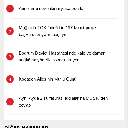
Ani ölümü sevenlerini yasa boğdu
1
Muğla’da TOKİ’nin 6 bin 197 konut projesi
2
başvuruları yarın başlıyor
Bodrum Devlet Hastanesi’nde kalp ve damar
3
sağlığına yönelik hizmet artıyor
Kocadon Ailesinin Mutlu Günü
4
Aynı Ayda 2 su faturası iddialarına MUSKİ’den
5
cevap
DİĞER HABERLER