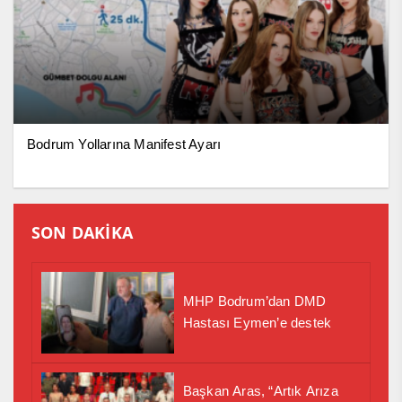
Bodrum Yollarına Manifest Ayarı
SON DAKİKA
MHP Bodrum’dan DMD
Hastası Eymen’e destek
Başkan Aras, “Artık Arıza