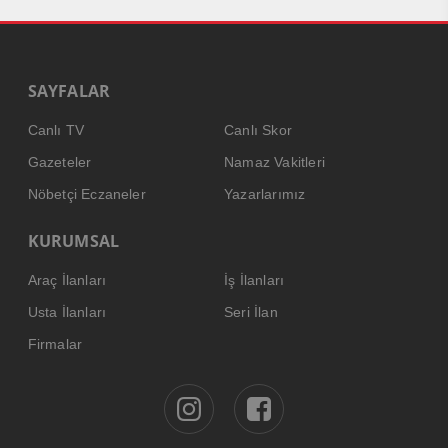
SAYFALAR
Canlı TV
Canlı Skor
Gazeteler
Namaz Vakitleri
Nöbetçi Eczaneler
Yazarlarımız
KURUMSAL
Araç İlanları
İş İlanları
Usta İlanları
Seri İlan
Firmalar