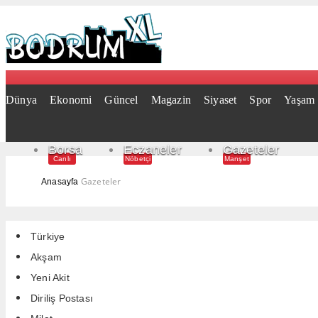
Dünya
Ekonomi
Güncel
Magazin
Siyaset
Spor
Yaşam
Borsa
Eczaneler
Gazeteler
Canlı
Nöbetçi
Manşet
Gazeteler
Anasayfa
Türkiye
Akşam
Yeni Akit
Diriliş Postası