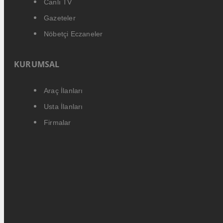
Canlı TV
Gazeteler
Nöbetçi Eczaneler
KURUMSAL
Araç İlanları
Usta İlanları
Firmalar