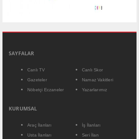
SAYFALAR
Canlı TV
Canlı Skor
Gazeteler
Namaz Vakitleri
Nöbetçi Eczaneler
Yazarlarımız
KURUMSAL
Araç İlanları
İş İlanları
Usta İlanları
Seri İlan