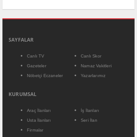
SAYFALAR
Canlı TV
Canlı Skor
Gazeteler
Namaz Vakitleri
Nöbetçi Eczaneler
Yazarlarımız
KURUMSAL
Araç İlanları
İş İlanları
Usta İlanları
Seri İlan
Firmalar