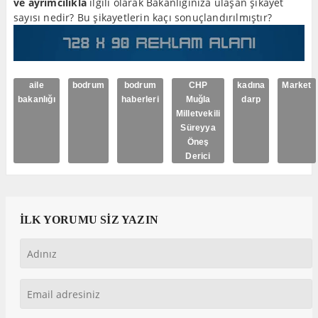
ve ayrımcılıkla
ilgili olarak Bakanlığınıza ulaşan şikâyet
sayısı nedir? Bu şikayetlerin kaçı sonuçlandırılmıştır?
aile
bodrum
bodrum
CHP
kadına
Market
bakanlığı
haberleri
Muğla
darp
Milletvekili
Süreyya
Öneş
Derici
İLK YORUMU SİZ YAZIN