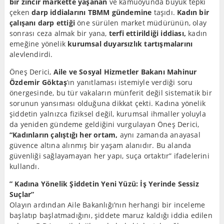
bir zincir markette yaşanan
ve kamuoyunda büyük tepki
çeken
darp iddialarını TBMM gündemine
taşıdı.
Kadın bir
çalışanı darp ettiği
öne sürülen market müdürünün, olay
sonrası ceza almak bir yana,
terfi ettirildiği iddiası,
kadın
emeğine yönelik
kurumsal duyarsızlık tartışmalarını
alevlendirdi.
Öneş Derici,
Aile ve Sosyal Hizmetler Bakanı Mahinur
Özdemir Göktaş
’ın yanıtlaması istemiyle verdiği soru
önergesinde, bu tür vakaların münferit değil sistematik bir
sorunun yansıması olduğuna dikkat çekti. Kadına yönelik
şiddetin yalnızca fiziksel değil, kurumsal ihmaller yoluyla
da yeniden gündeme geldiğini vurgulayan Öneş Derici,
“Kadınların çalıştığı her ortam,
aynı zamanda anayasal
güvence altına alınmış bir yaşam alanıdır. Bu alanda
güvenliği sağlayamayan her yapı, suça ortaktır” ifadelerini
kullandı.
” Kadına Yönelik Şiddetin Yeni Yüzü: İş Yerinde Sessiz
Suçlar”
Olayın ardından Aile Bakanlığı’nın herhangi bir inceleme
başlatıp başlatmadığını, şiddete maruz kaldığı iddia edilen