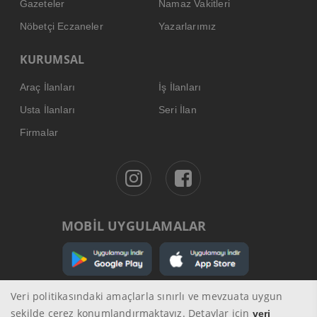
Gazeteler
Namaz Vakitleri
Nöbetçi Eczaneler
Yazarlarımız
KURUMSAL
Araç İlanları
İş İlanları
Usta İlanları
Seri İlan
Firmalar
MOBİL UYGULAMALAR
Veri politikasındaki amaçlarla sınırlı ve mevzuata uygun
şekilde çerez konumlandırmaktayız. Detaylar için
veri