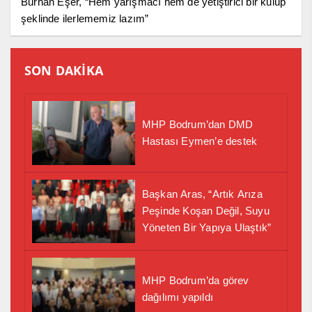
Burhan Eşer, “Hem yarışmacı hem de yetiştirici bir kulüp
şeklinde ilerlememiz lazım”
SON DAKİKA
MHP Bodrum’dan DMD
Hastası Eymen’e destek
Başkan Aras, “Artık Arıza
Peşinde Koşan Değil, Suyu
Yöneten Bir Yapıya Ulaştık”
MHP Bodrum’da görev
dağılımı yapıldı