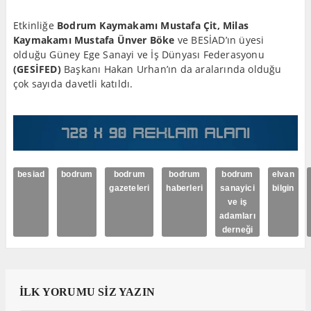
Etkinliğe
Bodrum Kaymakamı Mustafa Çit, Milas
Kaymakamı Mustafa Ünver Böke
ve BESİAD’ın üyesi
olduğu Güney Ege Sanayi ve İş Dünyası Federasyonu
(GESİFED)
Başkanı Hakan Urhan’ın da aralarında olduğu
çok sayıda davetli katıldı.
besiad
bodrum
bodrum
bodrum
bodrum
elvan
gazeteleri
haberleri
sanayici
bilgin
ve iş
adamları
derneği
İLK YORUMU SİZ YAZIN