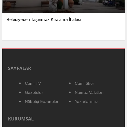
Belediyeden Taşınmaz Kiralama İhalesi
SAYFALAR
Canlı TV
Canlı Skor
Gazeteler
Namaz Vakitleri
Nöbetçi Eczaneler
Yazarlarımız
KURUMSAL