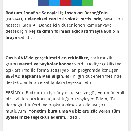
Bodrum Esnaf ve Sanayici İş İnsanları Derneği’nin
(BESİAD) Geleneksel Yeni Yıl Sokak Partisi’nde,
SMA Tip 1
hastası Kaan Ali Danaş için düzenlenen kampanyaya
destek için
beş takımın forması açık artırmayla 500 bin
liraya
satıldı.
Oasis AVM’de gerçekleştirilen etkinlikte,
rock müzik
grubu
Necati ve Saykolar konser
verdi. Hediye çekilişi ve
açık artırma ile forma satışı yapılan programda konuşan
BESİAD Başkanı Elvan Bilgin,
etkinliğin düzenlenmesinde
destek olanlara ve katılanlara teşekkür etti.
BESİAD’ın Bodrum’un iş dünyasına ses ve güç veren önemli
bir sivil toplum kuruluşu olduğunu söyleyen Bilgin, “Bu
derneğin bir ferdi ve başkanı olmaktan dolayı çok
mutluyum.
Yönetim kuruluma ve bizlere güç veren tüm
üyelerimize teşekkür ederim.”
dedi.