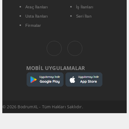
Araç İlanları
İş İlanları
Usta İlanları
Seri İlan
Firmalar
MOBİL UYGULAMALAR
© 2026 BodrumXL - Tüm Hakları Saklıdır.