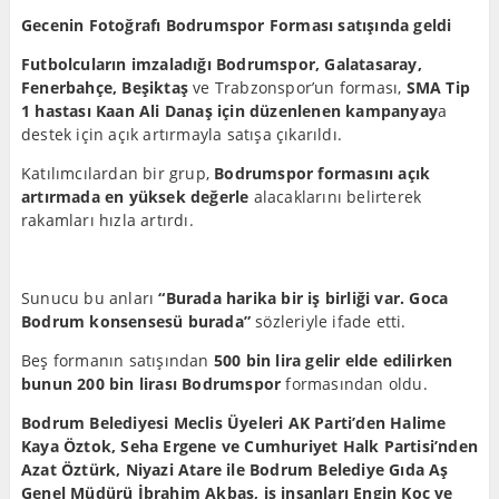
Gecenin Fotoğrafı Bodrumspor Forması satışında geldi
Futbolcuların imzaladığı Bodrumspor, Galatasaray,
Fenerbahçe, Beşiktaş
ve Trabzonspor’un forması,
SMA Tip
1 hastası Kaan Ali Danaş için düzenlenen kampanyay
a
destek için açık artırmayla satışa çıkarıldı.
Katılımcılardan bir grup,
Bodrumspor formasını açık
artırmada en yüksek değerle
alacaklarını belirterek
rakamları hızla artırdı.
Sunucu bu anları
“Burada harika bir iş birliği var. Goca
Bodrum konsensesü burada”
sözleriyle ifade etti.
Beş formanın satışından
500 bin lira gelir elde edilirken
bunun 200 bin lirası Bodrumspor
formasından oldu.
Bodrum Belediyesi Meclis Üyeleri AK Parti’den Halime
Kaya Öztok, Seha Ergene ve Cumhuriyet Halk Partisi’nden
Azat Öztürk, Niyazi Atare ile Bodrum Belediye Gıda Aş
Genel Müdürü İbrahim Akbaş, iş insanları Engin Koç ve