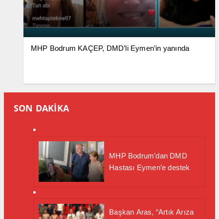
MHP Bodrum KAÇEP, DMD’li Eymen’in yanında
SON DAKİKA
MHP Bodrum’dan DMD
Hastası Eymen’e destek
Başkan Aras, “Artık Arıza