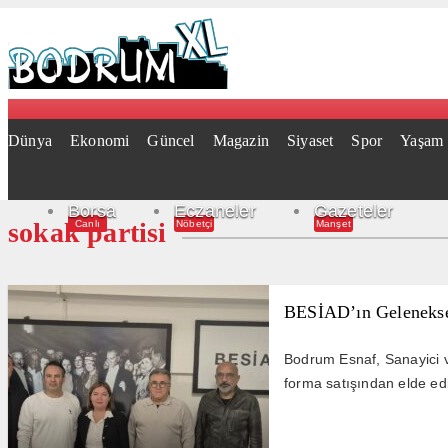
Dünya
Ekonomi
Güncel
Magazin
Siyaset
Spor
Yaşam
Borsa
Eczaneler
Gazeteler
sokak partisi
Canlı
Nöbetçi
Manşet
BESİAD’ın Geleneksel
Bodrum Esnaf, Sanayici v
forma satışından elde ed