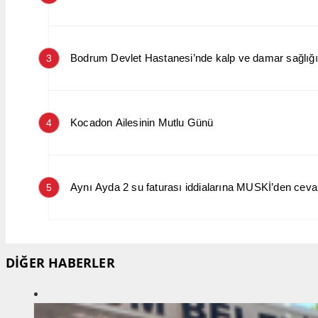
Bodrum Devlet Hastanesi’nde kalp ve damar sağlığın
3
Kocadon Ailesinin Mutlu Günü
4
Aynı Ayda 2 su faturası iddialarına MUSKİ’den cev
5
DİĞER HABERLER