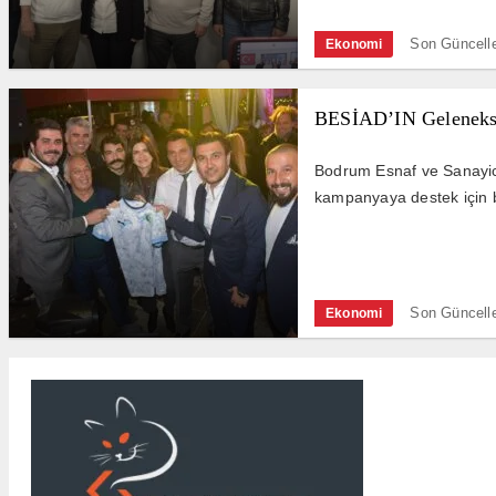
Son Güncell
Ekonomi
BESİAD’IN Geleneksel
Bodrum Esnaf ve Sanayici
kampanyaya destek için be
Son Güncell
Ekonomi