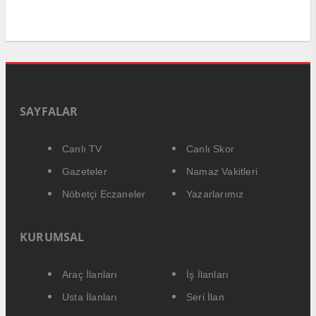
SAYFALAR
Canlı TV
Canlı Skor
Gazeteler
Namaz Vakitleri
Nöbetçi Eczaneler
Yazarlarımız
KURUMSAL
Araç İlanları
İş İlanları
Usta İlanları
Seri İlan