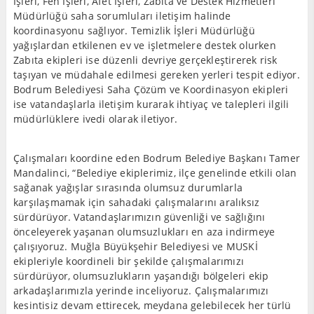
İşleri, Fen İşleri, Afet İşleri, Zabıta ve Destek Hizmetleri
Müdürlüğü saha sorumluları iletişim halinde
koordinasyonu sağlıyor. Temizlik İşleri Müdürlüğü
yağışlardan etkilenen ev ve işletmelere destek olurken
Zabıta ekipleri ise düzenli devriye gerçekleştirerek risk
taşıyan ve müdahale edilmesi gereken yerleri tespit ediyor.
Bodrum Belediyesi Saha Çözüm ve Koordinasyon ekipleri
ise vatandaşlarla iletişim kurarak ihtiyaç ve talepleri ilgili
müdürlüklere ivedi olarak iletiyor.
Çalışmaları koordine eden Bodrum Belediye Başkanı Tamer
Mandalinci, “Belediye ekiplerimiz, ilçe genelinde etkili olan
sağanak yağışlar sırasında olumsuz durumlarla
karşılaşmamak için sahadaki çalışmalarını aralıksız
sürdürüyor. Vatandaşlarımızın güvenliği ve sağlığını
önceleyerek yaşanan olumsuzlukları en aza indirmeye
çalışıyoruz. Muğla Büyükşehir Belediyesi ve MUSKİ
ekipleriyle koordineli bir şekilde çalışmalarımızı
sürdürüyor, olumsuzlukların yaşandığı bölgeleri ekip
arkadaşlarımızla yerinde inceliyoruz. Çalışmalarımızı
kesintisiz devam ettirecek, meydana gelebilecek her türlü