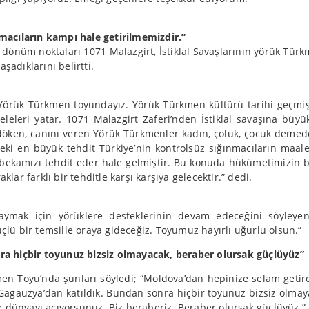
macıların kampı hale getirilmemizdir.”
önüm noktaları 1071 Malazgirt, İstiklal Savaşlarının yörük Türkm
adıklarını belirtti.
Yörük Türkmen toyundayız. Yörük Türkmen kültürü tarihi geçmi
eleri yatar. 1071 Malazgirt Zaferi’nden İstiklal savaşına büy
döken, canını veren Yörük Türkmenler kadın, çoluk, çocuk deme
i en büyük tehdit Türkiye’nin kontrolsüz sığınmacıların maales
 bekamızı tehdit eder hale gelmiştir. Bu konuda hükümetimizin b
klar farklı bir tehditle karşı karşıya gelecektir.” dedi.
ymak için yörüklere desteklerinin devam edeceğini söyleyen 
lü bir temsille oraya gideceğiz. Toyumuz hayırlı uğurlu olsun.”
ra hiçbir toyunuz bizsiz olmayacak, beraber olursak güçlüyüz”
men Toyu’nda şunları söyledi; “Moldova’dan hepinize selam getir
 Gagauzya’dan katıldık. Bundan sonra hiçbir toyunuz bizsiz olm
ize dünyayı açıyorsunuz. Biz beraberiz. Beraber olursak güçlüyüz.”