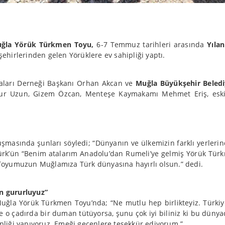
Muğla Yörük Türkmen Toyu,
6-7 Temmuz tarihleri arasında
Yılan
 şehirlerinden gelen Yörüklere ev sahipliği yaptı.
aları Derneği Başkanı Orhan Akcan ve
Muğla Büyükşehir Beled
hur Uzun, Gizem Özcan, Menteşe Kaymakamı Mehmet Eriş, eski 
masında şunları söyledi; “Dünyanın ve ülkemizin farklı yerleri
ürk’ün “Benim atalarım Anadolu’dan Rumeli’ye gelmiş Yörük Türk
Toyumuzun Muğlamıza Türk dünyasına hayırlı olsun.” dedi.
n gururluyuz”
uğla Yörük Türkmen Toyu’nda; “Ne mutlu hep birlikteyiz. Türkiye
ve o çadırda bir duman tütüyorsa, şunu çok iyi biliniz ki bu dünya
liği yapıyoruz. Emeği geçenlere teşekkür ediyorum.”