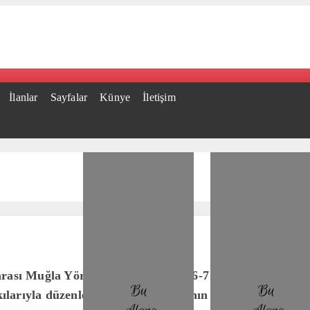
İlanlar
Sayfalar
Künye
İletişim
arası Muğla Yörük Türkmen Toyu, 6-7 Temmuz tarihleri a
ılarıyla düzenlenen etkinlik dünyanın farklı şehirlerinde