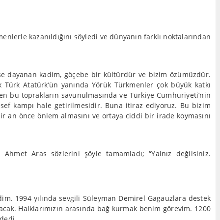
enlerle kazanıldığını söyledi ve dünyanın farklı noktalarından
şe dayanan kadim, göçebe bir kültürdür ve bizim özümüzdür.
ük Türk Atatürk’ün yanında Yörük Türkmenler çok büyük katkı
den bu toprakların savunulmasında ve Türkiye Cumhuriyeti’nin
ef kampı hale getirilmesidir. Buna itiraz ediyoruz. Bu bizim
ir an önce önlem almasını ve ortaya ciddi bir irade koymasını
Ahmet Aras sözlerini şöyle tamamladı; “Yalnız değilsiniz.
dim. 1994 yılında sevgili Süleyman Demirel Gagauzlara destek
ayacak. Halklarımızın arasında bağ kurmak benim görevim. 1200
 dedi.