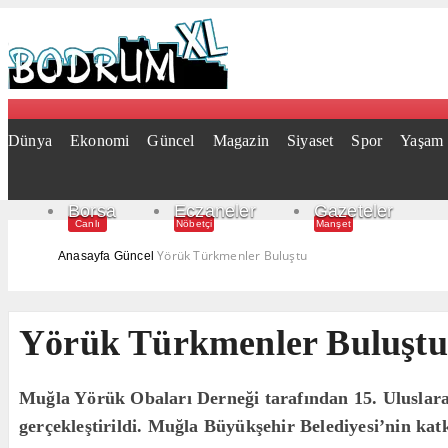
Dünya
Ekonomi
Güncel
Magazin
Siyaset
Spor
Yaşam
Borsa
Eczaneler
Gazeteler
Canlı
Nöbetçi
Manşet
Yörük Türkmenler Buluştu
Anasayfa
Güncel
Yörük Türkmenler Buluştu
Muğla Yörük Obaları Derneği tarafından 15. Uluslar
gerçekleştirildi. Muğla Büyükşehir Belediyesi’nin katk