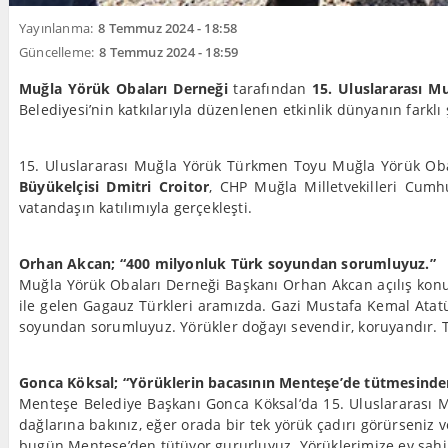
Yayınlanma:
8 Temmuz 2024 - 18:58
Güncelleme:
8 Temmuz 2024 - 18:59
Muğla Yörük Obaları Derneği
tarafından
15. Uluslararası 
Belediyesi’nin katkılarıyla düzenlenen etkinlik dünyanın farklı
15. Uluslararası Muğla Yörük Türkmen Toyu Muğla Yörük Ob
Büyükelçisi Dmitri Croitor
, CHP Muğla Milletvekilleri Cum
vatandaşın katılımıyla gerçekleşti.
Orhan Akcan; “400 milyonluk Türk soyundan sorumluyuz.”
Muğla Yörük Obaları Derneği Başkanı Orhan Akcan açılış konuş
ile gelen Gagauz Türkleri aramızda. Gazi Mustafa Kemal Atat
soyundan sorumluyuz. Yörükler doğayı sevendir, koruyandır. 
Gonca Köksal; “Yörüklerin bacasının Menteşe’de tütmesinde
Menteşe Belediye Başkanı Gonca Köksal’da 15. Uluslararası M
dağlarına bakınız, eğer orada bir tek yörük çadırı görürseniz 
bugün Menteşe’den tütüyor gururluyuz. Yörüklerimize ev sahip