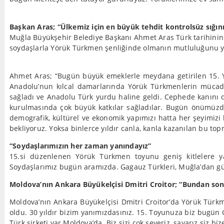
Başkan Aras; “Ülkemiz için en büyük tehdit kontrolsüz sığın
Muğla Büyükşehir Belediye Başkanı Ahmet Aras Türk tarihinin d
soydaşlarla Yörük Türkmen şenliğinde olmanın mutluluğunu yaş
Ahmet Aras; “Bugün büyük emeklerle meydana getirilen 15. 
Anadolu’nun kılcal damarlarında Yörük Türkmenlerin mücadel
sağladı ve Anadolu Türk yurdu haline geldi. Cephede kanını 
kurulmasında çok büyük katkılar sağladılar. Bugün önümüzdek
demografik, kültürel ve ekonomik yapımızı hatta her şeyimizi
bekliyoruz. Yoksa binlerce yıldır canla, kanla kazanılan bu topra
“Soydaşlarımızın her zaman yanındayız”
15.si düzenlenen Yörük Türkmen toyunu geniş kitlelere ya
Soydaşlarımız bugün aramızda. Gagauz Türkleri, Muğla’dan güç
Moldova’nın Ankara Büyükelçisi Dmitri Croitor; “Bundan son
Moldova’nın Ankara Büyükelçisi Dmitri Croitor’da Yörük Türk
oldu. 30 yıldır bizim yanımızdasınız. 15. Toyunuza biz bugün
Türk şirketi var Moldova’da. Biz sizi çok severiz, sayarız siz b