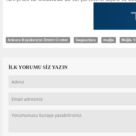
Ankara Büyükelçisi Dmitri Croitor
Gagauzlara
muğla
Muğla Y
İLK YORUMU SİZ YAZIN