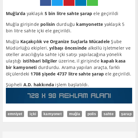
Muğla’da
yaklaşık
5 bin litre sahte şarap
ele geçirildi
Muğla girişinde
polisin
durduğu
kamyonette
yaklaşık 5
bin litre sahte içki ele geçirildi.
Muğla
Kaçakçılık ve Organize Suçlarla Mücadele
Şube
Müdürlüğü ekipleri,
yılbaşı öncesinde
alkollü işletmeler ve
oteller aracılığıyla sahte içki satışı yapılacağına yönelik
ulaştığı
istihbari bilgiler
üzerine, il girişinde
kapalı kasa
bir kamyoneti
durdurdu. Arama yapılan araçta, farklı
ölçülerdeki
1708 şişede 4737 litre sahte şarap
ele geçirildi.
Şüpheli
A.D. hakkında
işlem başlatıldı.
emniyet
içki
kamyonet
muğla
polis
sahte
şarap