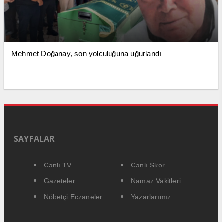
Mehmet Doğanay, son yolculuğuna uğurlandı
SAYFALAR
Canlı TV
Canlı Skor
Gazeteler
Namaz Vakitleri
Nöbetçi Eczaneler
Yazarlarımız