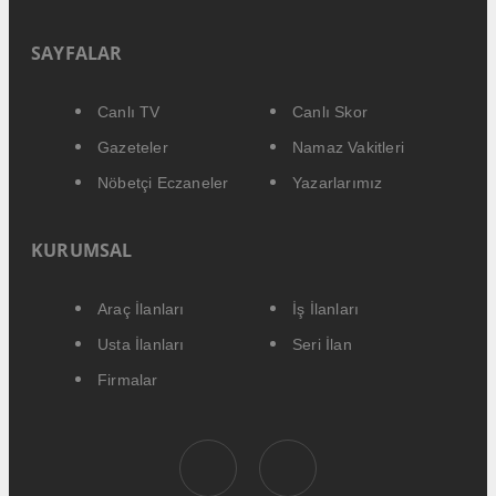
SAYFALAR
Canlı TV
Canlı Skor
Gazeteler
Namaz Vakitleri
Nöbetçi Eczaneler
Yazarlarımız
KURUMSAL
Araç İlanları
İş İlanları
Usta İlanları
Seri İlan
Firmalar