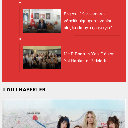
Ergene, “Karalamaya
yönelik algı operasyonları
oluşturulmaya çalışılıyor”
MHP Bodrum Yeni Dönem
Yol Haritasını Belirledi
İLGİLİ HABERLER