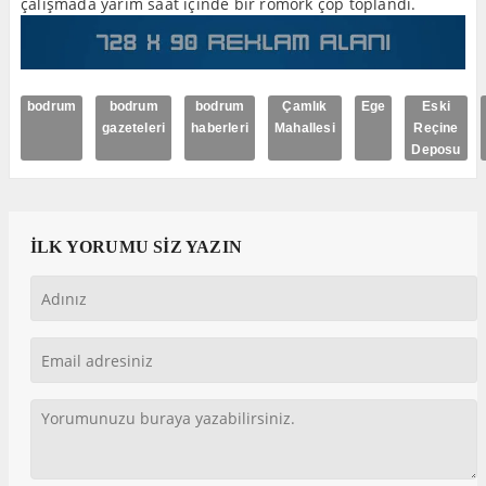
çalışmada yarım saat içinde bir römork çöp toplandı.
bodrum
bodrum
bodrum
Çamlık
Ege
Eski
gazeteleri
haberleri
Mahallesi
Reçine
Deposu
İLK YORUMU SİZ YAZIN