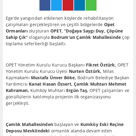
Ege’de yangından etkilenen köylerde rehabilitasyon
çalışmaları gerçekleştiren ve çeşitli bölgelerde
Opet
Ormanları
oluşturan
OPET, “Doğaya Saygı Duy, Çöpüne
Sahip Çık”
sloganıyla
Bodrum’un Çamlık Mahallesinde
çöp
toplama seferberliği başlattı.
OPET Yönetim Kurulu Kurucu Başkanı
Fikret Öztürk,
OPET
Yönetim Kurulu Kurucu Üyesi
Nurten Öztürk,
Milas
Kaymakamı
Mustafa Ünver Böke,
Bodrum Belediye Başkan
Yardımcısı
Kanat Hasan Özsert, Çamlık Muhtarı Mehmet
Kahraman,
Kumköy Muhtarı
Ergün Taş,
OPET çalışanları ve
gönüllülerin katılımıyla projenin ilk organizasyonu
gerçekleşti.
Çamlık Mahallesinden
başlayan ve
Kumköy Eski Reçine
Deposu Mevkiindeki
ormanlık alanda devam eden