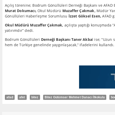
Açılış törenine; Bodrum Gönüllüleri Derneği Başkanı ve AFA
Murat Dokumacı,
Okul Müdürü
Muzaffer Çakmak,
Müdür Yar
Gönüllüleri Haberleşme Sorumlusu
İzzet Göksel Esen,
AFAD g
Okul Müdürü Muzaffer Çakmak,
açılışta yaptığı konuşmada “
yatırımdır” dedi.
Bodrum Gönüllüleri
Derneği Başkanı Taner Akba
l ise; “Uzun
hem de Türkiye genelinde yaygınlaşacak,” ifadelerini kullandı.
afad
afet
bitez
Bitez Gülümser Mehmet Danacı İlkokulu
bo