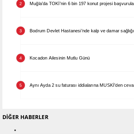
Muğla’da TOKİ’nin 6 bin 197 konut projesi başvurular
2
Bodrum Devlet Hastanesi’nde kalp ve damar sağlığın
3
Kocadon Ailesinin Mutlu Günü
4
Aynı Ayda 2 su faturası iddialarına MUSKİ’den cev
5
DİĞER HABERLER