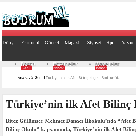
Dünya
Ekonomi
Güncel
Magazin
Siyaset
Spor
Yaşam
Borsa
Eczaneler
Gazeteler
Canlı
Nöbetçi
Manşet
Türkiye’nin ilk Afet Bilinç Köşesi Bodrum’da
Anasayfa
Genel
Türkiye’nin ilk Afet Bilin
Bitez Gülümser Mehmet Danacı İlkokulu’nda “Afet Bi
Bilinç Okulu” kapsamında, Türkiye’nin ilk Afet Bilin