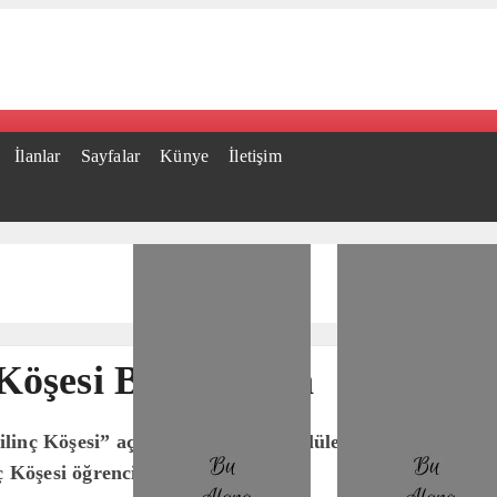
İlanlar
Sayfalar
Künye
İletişim
ç Köşesi Bodrum’da
linç Köşesi” açıldı. Bodrum Gönüllüleri Derneği ve AFA
ç Köşesi öğrencilerle buluştu…