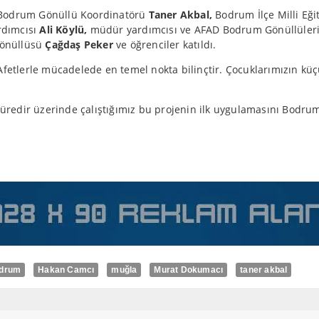
D Bodrum Gönüllü Koordinatörü
Taner Akbal,
Bodrum İlçe Milli E
dımcısı
Ali Köylü,
müdür yardımcısı ve AFAD Bodrum Gönüllüleri 
önüllüsü
Çağdaş Peker
ve öğrenciler katıldı.
Afetlerle mücadelede en temel nokta bilinçtir. Çocuklarımızın küç
 süredir üzerinde çalıştığımız bu projenin ilk uygulamasını Bodr
drum
Hakan Camcı
muğla
Murat Dokumacı
taner akbal