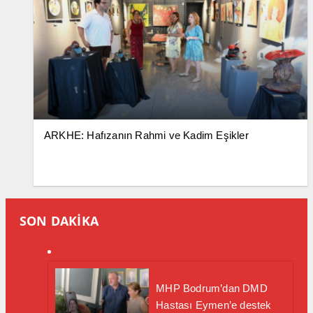
ARKHE: Hafızanın Rahmi ve Kadim Eşikler
SON DAKİKA
MHP Bodrum’dan DMD
Hastası Eymen’e destek