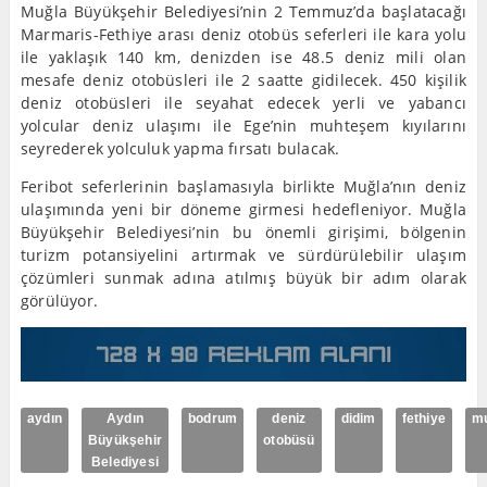
Muğla Büyükşehir Belediyesi’nin 2 Temmuz’da başlatacağı
Marmaris-Fethiye arası deniz otobüs seferleri ile kara yolu
ile yaklaşık 140 km, denizden ise 48.5 deniz mili olan
mesafe deniz otobüsleri ile 2 saatte gidilecek. 450 kişilik
deniz otobüsleri ile seyahat edecek yerli ve yabancı
yolcular deniz ulaşımı ile Ege’nin muhteşem kıyılarını
seyrederek yolculuk yapma fırsatı bulacak.
Feribot seferlerinin başlamasıyla birlikte Muğla’nın deniz
ulaşımında yeni bir döneme girmesi hedefleniyor. Muğla
Büyükşehir Belediyesi’nin bu önemli girişimi, bölgenin
turizm potansiyelini artırmak ve sürdürülebilir ulaşım
çözümleri sunmak adına atılmış büyük bir adım olarak
görülüyor.
aydın
Aydın
bodrum
deniz
didim
fethiye
m
Büyükşehir
otobüsü
Belediyesi