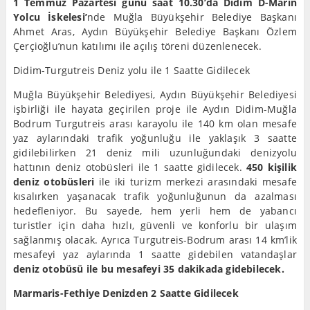
1 Temmuz Pazartesi günü saat 10.30’da Didim D-Marin
Yolcu İskelesi’
nde Muğla Büyükşehir Belediye Başkanı
Ahmet Aras, Aydın Büyükşehir Belediye Başkanı Özlem
Çerçioğlu’nun katılımı ile açılış töreni düzenlenecek.
Didim-Turgutreis Deniz yolu ile 1 Saatte Gidilecek
Muğla Büyükşehir Belediyesi, Aydın Büyükşehir Belediyesi
işbirliği ile hayata geçirilen proje ile Aydın Didim-Muğla
Bodrum Turgutreis arası karayolu ile 140 km olan mesafe
yaz aylarındaki trafik yoğunluğu ile yaklaşık 3 saatte
gidilebilirken 21 deniz mili uzunluğundaki denizyolu
hattının deniz otobüsleri ile 1 saatte gidilecek.
450 kişilik
deniz otobüsleri
ile iki turizm merkezi arasındaki mesafe
kısalırken yaşanacak trafik yoğunluğunun da azalması
hedefleniyor. Bu sayede, hem yerli hem de yabancı
turistler için daha hızlı, güvenli ve konforlu bir ulaşım
sağlanmış olacak. Ayrıca Turgutreis-Bodrum arası 14 km’lik
mesafeyi yaz aylarında 1 saatte gidebilen vatandaşlar
deniz otobüsü ile bu mesafeyi 35 dakikada gidebilecek.
Marmaris-Fethiye Denizden 2 Saatte Gidilecek