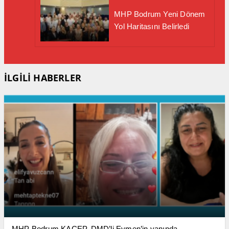
MHP Bodrum Yeni Dönem
Yol Haritasını Belirledi
İLGİLİ HABERLER
MHP Bodrum KAÇEP, DMD’li Eymen’in yanında