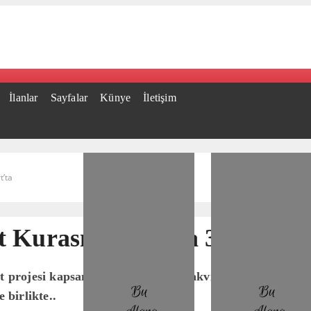
İlanlar
Sayfalar
Künye
İletişim
t’ta
t Kurası Muğla’da 3 Mart’ta
t projesi kapsamında kura çekim takvimi açıklandı. Bun
 birlikte..