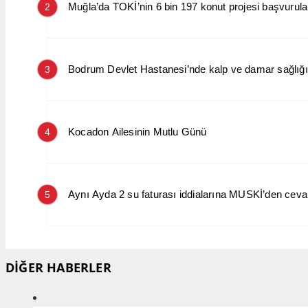
Muğla’da TOKİ’nin 6 bin 197 konut projesi başvurular
2
Bodrum Devlet Hastanesi’nde kalp ve damar sağlığın
3
Kocadon Ailesinin Mutlu Günü
4
Aynı Ayda 2 su faturası iddialarına MUSKİ’den cev
5
DİĞER HABERLER