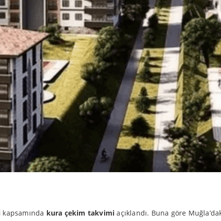
i
kapsamında
kura çekim takvimi
açıklandı. Buna göre Muğla’dak