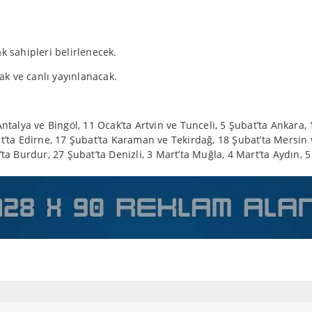
k sahipleri belirlenecek.
ak ve canlı yayınlanacak.
ntalya ve Bingöl, 11 Ocak’ta Artvin ve Tunceli, 5 Şubat’ta Ankara, 
t’ta Edirne, 17 Şubat’ta Karaman ve Tekirdağ, 18 Şubat’ta Mersin v
ta Burdur, 27 Şubat’ta Denizli, 3 Mart’ta Muğla, 4 Mart’ta Aydın, 5