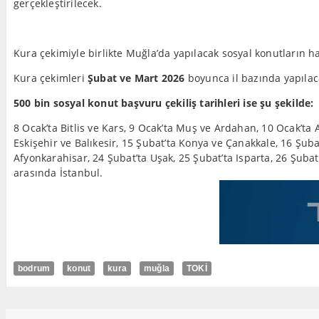
gerçekleştirilecek.
Kura çekimiyle birlikte Muğla’da yapılacak sosyal konutların ha
Kura çekimleri
Şubat ve Mart 2026
boyunca il bazında yapılac
500 bin sosyal konut başvuru çekiliş tarihleri ise şu şekilde:
8 Ocak’ta Bitlis ve Kars, 9 Ocak’ta Muş ve Ardahan, 10 Ocak’ta A
Eskişehir ve Balıkesir, 15 Şubat’ta Konya ve Çanakkale, 16 Şuba
Afyonkarahisar, 24 Şubat’ta Uşak, 25 Şubat’ta Isparta, 26 Şubat’
arasında İstanbul.
bodrum
konut
kura
muğla
TOKİ