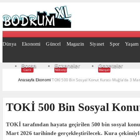
Dünya
Ekonomi
Güncel
Magazin
Siyaset
Spor
Yaşam
Borsa
Eczaneler
Gazeteler
Canlı
Nöbetçi
Manşet
TOKİ 500 Bin Sosyal Konut Kurası Muğla’da 3 Mar
Anasayfa
Ekonomi
TOKİ 500 Bin Sosyal Konu
TOKİ tarafından hayata geçirilen 500 bin sosyal konu
Mart 2026 tarihinde gerçekleştirilecek. Kura çekimiyle