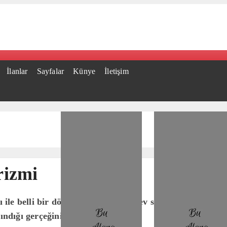
İlanlar
Sayfalar
Künye
İletişim
rizmi
 ile belli bir dönemde etkinliklere ev sahipliği yapıyor 
ndığı gerçeğini..