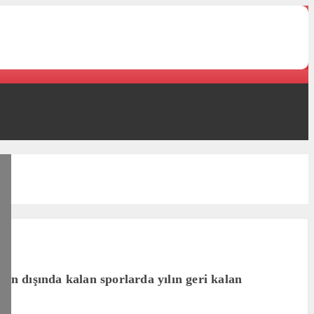
onun dışında kalan sporlarda yılın geri kalan