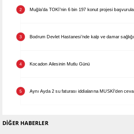
Muğla’da TOKİ’nin 6 bin 197 konut projesi başvurular
2
Bodrum Devlet Hastanesi’nde kalp ve damar sağlığın
3
Kocadon Ailesinin Mutlu Günü
4
Aynı Ayda 2 su faturası iddialarına MUSKİ’den cev
5
DİĞER HABERLER