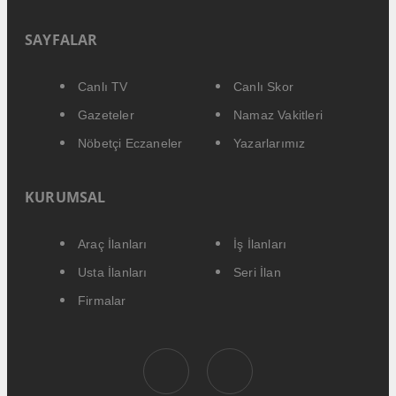
SAYFALAR
Canlı TV
Canlı Skor
Gazeteler
Namaz Vakitleri
Nöbetçi Eczaneler
Yazarlarımız
KURUMSAL
Araç İlanları
İş İlanları
Usta İlanları
Seri İlan
Firmalar