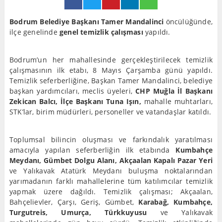
Bodrum Belediye Başkanı Tamer Mandalinci
öncülüğünde,
ilçe genelinde
genel temizlik çalışması
yapıldı.
Bodrum’un her mahallesinde gerçekleştirilecek temizlik
çalışmasının ilk etabı, 8 Mayıs Çarşamba günü yapıldı.
Temizlik seferberliğine, Başkan Tamer Mandalinci, belediye
başkan yardımcıları, meclis üyeleri,
CHP Muğla İl Başkanı
Zekican Balcı, İlçe Başkanı Tuna Işın,
mahalle muhtarları,
STK’lar, birim müdürleri, personeller ve vatandaşlar katıldı.
Toplumsal bilincin oluşması ve farkındalık yaratılması
amacıyla yapılan seferberliğin ilk etabında
Kumbahçe
Meydanı, Gümbet Dolgu Alanı, Akçaalan Kapalı Pazar Yeri
ve Yalıkavak Atatürk Meydanı buluşma noktalarından
yarımadanın farklı mahallelerine tüm katılımcılar temizlik
yapmak üzere dağıldı. Temizlik çalışması; Akçaalan,
Bahçelievler, Çarşı, Geriş, Gümbet,
Karabağ, Kumbahçe,
Turgutreis, Umurça, Türkkuyusu
ve Yalıkavak