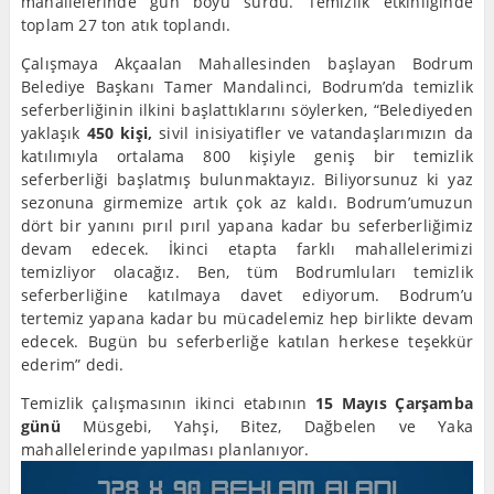
mahallelerinde gün boyu sürdü. Temizlik etkinliğinde
toplam 27 ton atık toplandı.
Çalışmaya Akçaalan Mahallesinden başlayan Bodrum
Belediye Başkanı Tamer Mandalinci, Bodrum’da temizlik
seferberliğinin ilkini başlattıklarını söylerken, “Belediyeden
yaklaşık
450 kişi,
sivil inisiyatifler ve vatandaşlarımızın da
katılımıyla ortalama 800 kişiyle geniş bir temizlik
seferberliği başlatmış bulunmaktayız. Biliyorsunuz ki yaz
sezonuna girmemize artık çok az kaldı. Bodrum’umuzun
dört bir yanını pırıl pırıl yapana kadar bu seferberliğimiz
devam edecek. İkinci etapta farklı mahallelerimizi
temizliyor olacağız. Ben, tüm Bodrumluları temizlik
seferberliğine katılmaya davet ediyorum. Bodrum’u
tertemiz yapana kadar bu mücadelemiz hep birlikte devam
edecek. Bugün bu seferberliğe katılan herkese teşekkür
ederim” dedi.
Temizlik çalışmasının ikinci etabının
15 Mayıs Çarşamba
günü
Müsgebi, Yahşi, Bitez, Dağbelen ve Yaka
mahallelerinde yapılması planlanıyor.