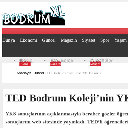
Dünya
Ekonomi
Güncel
Magazin
Siyaset
Spor
Yaşam
Borsa
Eczaneler
Gazeteler
Canlı
Nöbetçi
Manşet
TED Bodrum Koleji’nin YKS başarısı
Anasayfa
Güncel
TED Bodrum Koleji’nin YK
YKS sonuçlarının açıklanmasıyla beraber gözler öğrenc
sonuçlarını web sitesinde yayınladı. TED’li öğrencileri