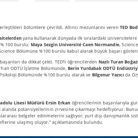
rleştikleri bölümlere çevrildi. Altıncı mezunlarını veren
TED Bod
rsitelerden
yana kullanarak dünyada ilk sıralardaki üniversitelere
 % 100 burslu;
Maya Sezgin Université Caen Normandie,
Science
Science Bölümüne %100 burslu kabul alarak büyük başarı gösterd
aşarıları da dikkat çekti. TED’li öğrencilerden
Nazlı Turan Boğaz
rhan ODTÜ İşletme Bölümünde,
Berin Yurdabak ODTÜ Endüstriy
i Psikoloji Bölümünde %100 burslu olarak ve
Bilgenur Yazıcı
da Özy
adolu Lisesi Müdürü Ersin Erkan
öğrencilerinin başarılarıyla gu
alanda potansiyellerinin zirvesine çıkarmayı hedefliyoruz. Bunun
slararası belgeler edinmelerini sağlıyor; yurt dışı danışmanlık sis
eflerine ulaşmış oluyor.” açıklamasında bulundu.