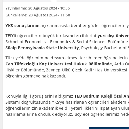
Yayınlanma:
20 Ağustos 2024 - 10:55
Güncelleme:
20 Ağustos 2024 - 11:50
YKS sonuçlarının
açıklanmasıyla beraber gözler öğrencilerin ye
TED’li öğrencilerin büyük bir kısmı tercihlerini
yurt dışı ünive
School of Economics – Economics & Social Sciences Bölümüne
Süalp Pennsylvania State University,
Psychology Bachelor of 
Türkiye’de öğrenimine devam etmeyi tercih eden öğrencilerin b
Can Tüfekçioğlu Koç Üniversitesi Hukuk Bölümünde,
Arda O
İlişkiler Bölümünde, Zeynep Ülkü Çiçek Kadir Has Üniversites
öğrenim görmeye hak kazandı.
Konuyla ilgili görüşlerini aldığımız
TED Bodrum Koleji Özel An
Sistemi doğrultusunda YKS’ye hazırlanan öğrencileri akademik 
öğrencilerimizin akademik ve dil yeterliliklerini ispatlayan ulu
hazırlamalarına öncülük ediyoruz. Böylece öğrencilerimiz hed