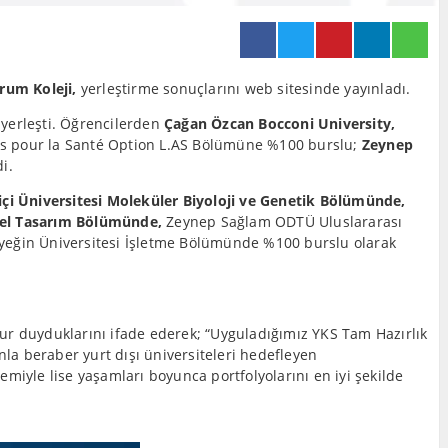
rum Koleji,
yerleştirme sonuçlarını web sitesinde yayınladı.
 yerleşti. Öğrencilerden
Çağan Özcan Bocconi University,
s pour la Santé Option L.AS Bölümüne %100 burslu;
Zeynep
i.
içi Üniversitesi Moleküler Biyoloji ve Genetik Bölümünde,
el Tasarım Bölümünde,
Zeynep Sağlam ODTÜ Uluslararası
eğin Üniversitesi İşletme Bölümünde %100 burslu olarak
rur duyduklarını ifade ederek; “Uyguladığımız YKS Tam Hazırlık
la beraber yurt dışı üniversiteleri hedefleyen
temiyle lise yaşamları boyunca portfolyolarını en iyi şekilde