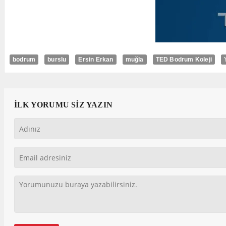
bodrum
burslu
Ersin Erkan
muğla
TED Bodrum Koleji
İLK YORUMU SİZ YAZIN