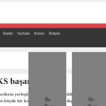
İlanlar
Sayfalar
Künye
İletişim
S başarısı
ilerin yerleştikleri bölümlere çevrildi. Altıncı mezunl
n büyük bir kısmı tercihlerini yurt dışı üniversitelerden