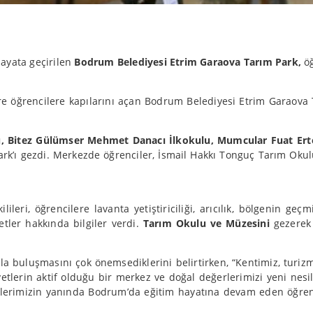
hayata geçirilen
Bodrum Belediyesi Etrim Garaova Tarım Park,
öğ
ere öğrencilere kapılarını açan Bodrum Belediyesi Etrim Garaova
ulu, Bitez Gülümser Mehmet Danacı İlkokulu, Mumcular Fuat E
rk’ı gezdi. Merkezde öğrenciler, İsmail Hakkı Tonguç Tarım Okul
leri, öğrencilere lavanta yetiştiriciliği, arıcılık, bölgenin geç
tler hakkında bilgiler verdi.
Tarım Okulu ve Müzesini
gezerek 
la buluşmasını çok önemsediklerini belirtirken, “Kentimiz, turiz
yetlerin aktif olduğu bir merkez ve doğal değerlerimizi yeni nesi
çlerimizin yanında Bodrum’da eğitim hayatına devam eden öğrenc