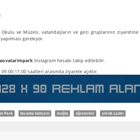
.
 Okulu ve Müzesi, vatandaşların ve gezi gruplarının ziyaretine a
 yapılması gerekiyor.
aovatarimpark
Instagram hesabı takip edilebilir.
 09.00-17.00 saatleri arasında ziyarete açıktır.
ım Park
lavanta bahçesi
muğla
öğrenciler
yörük çadırı