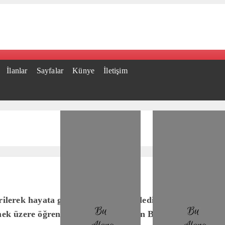
İlanlar
Sayfalar
Künye
İletişim
rilerek hayata geçirilen Bodrum Belediyesi Etrim Garao
mek üzere öğrencilere kapılarını açan Bodrum Belediyesi.