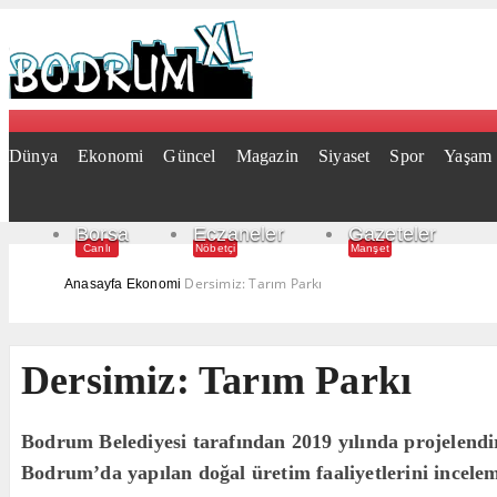
Dünya
Ekonomi
Güncel
Magazin
Siyaset
Spor
Yaşam
Borsa
Eczaneler
Gazeteler
Canlı
Nöbetçi
Manşet
Dersimiz: Tarım Parkı
Anasayfa
Ekonomi
Dersimiz: Tarım Parkı
Bodrum Belediyesi tarafından 2019 yılında projelendi
Bodrum’da yapılan doğal üretim faaliyetlerini incele