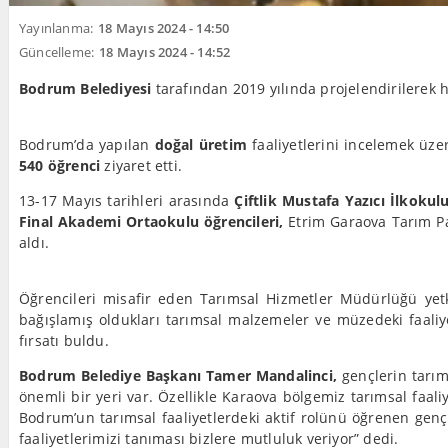
Yayınlanma:
18 Mayıs 2024 - 14:50
Güncelleme:
18 Mayıs 2024 - 14:52
Bodrum Belediyesi
tarafından 2019 yılında projelendirilerek 
Bodrum’da yapılan
doğal üretim
faaliyetlerini incelemek üz
540 öğrenci
ziyaret etti.
13-17 Mayıs tarihleri arasında
Çiftlik Mustafa Yazıcı İlkok
Final Akademi Ortaokulu öğrencileri,
Etrim Garaova Tarım Pa
aldı.
Öğrencileri misafir eden Tarımsal Hizmetler Müdürlüğü yetkili
bağışlamış oldukları tarımsal malzemeler ve müzedeki faaliye
fırsatı buldu.
Bodrum Belediye Başkanı Tamer Mandalinci,
gençlerin tarım
önemli bir yeri var. Özellikle Karaova bölgemiz tarımsal faali
Bodrum’un tarımsal faaliyetlerdeki aktif rolünü öğrenen gen
faaliyetlerimizi tanıması bizlere mutluluk veriyor” dedi.