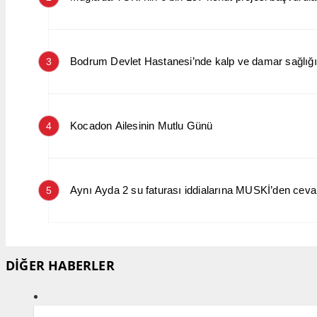
Bodrum Devlet Hastanesi’nde kalp ve damar sağlığın
3
Kocadon Ailesinin Mutlu Günü
4
Aynı Ayda 2 su faturası iddialarına MUSKİ’den cev
5
DİĞER HABERLER