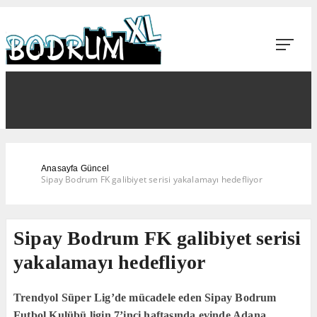
Anasayfa
Güncel
Sipay Bodrum FK galibiyet serisi yakalamayı hedefliyor
Sipay Bodrum FK galibiyet serisi
yakalamayı hedefliyor
Trendyol Süper Lig’de mücadele eden Sipay Bodrum
Futbol Kulübü ligin 7’inci haftasında evinde Adana