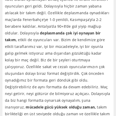
oyuncuları geri geldi. Dolayısıyla hiçbir zaman yabana
atılacak bir takım değil. Özellikle deplasmanda oynadıkları
maçlarda Fenerbahçe’ye 1-0 yenildi, Kasımpaşa’yla 2-2
berabere kaldılar, Antalya’da 90+8’de gol yiyip mağlup
oldular. Dolayısıyla
deplasmanda çok iyi oynayan bir
takım,
etkili de oyuncuları var. Bizim de kendimize göre
etkili taraflarımız var, iyi bir mücadeleyle, iyi bir oyunla
galip gelmek istiyoruz ama dışarıdan gözüktüğü kadar
kolay bir maç değil. Biz de bir şeyleri oturtmaya
çalışıyoruz. Özellikle sakat ve cezalı oyuncularımızın çok
oluşundan dolayı biraz format değiştirdik. Çok önceden
oynadığımız bir formata geri döndük gibi oldu.
Değiştirebiliriz de aynı formatta da devam edebiliriz. Maç
neyi getirir, neyi götürür de bilmiyoruz açıkçası. Dolayısıyla
da biz hangi formatta oynarsak oynayalım, şuna
inanıyoruz,
mücadele gücü yüksek olduğu zaman,
takım
birlikteliği en üst seviyede olduğu zaman ve özellikle takım