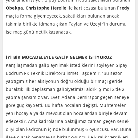
Obekpa, Christophe Herelle
ile kart cezası bulunan
Fredy
maçta forma giyemeyecek, sakatlıkları bulunan ancak
takımla birlikte idmana çıkan Taylan ve Üzeyir’in durumu
ise maç günü netlik kazanacak.
İYİ BİR MÜCADELEYLE GALİP GELMEK İSTİYORUZ
Karşılaşmadan galip ayrılmak istediklerini söyleyen Sipay
Bodrum FK Teknik Direktörü İsmet Taşdemir, “Bu sezon
yaptığımız her aksiyonun doğru olduğu bir maçı geride
buraktık, ilk deplasman galibiyetimizi aldık. Şimdi 2’de 2
yapma şansımız var. Evet, Adana Demirspor geçen seneye
göre güç kaybetti. Bu hafta hocaları değişti. Muhtemelen
yeni hocayla ya da mevcut olan hocalardan biriyle devam
edecektir. Ama kadrolarına baktığımız zaman geçen seneki
o iyi olan kadronun içinde bulunmuş 6 oyuncusu var. Buna
ilave olarak oynamayan birkaç oyuncu ile kiralık verdikleri