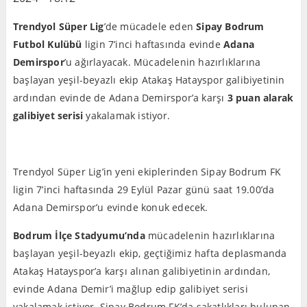
Trendyol Süper Lig
’de mücadele eden
Sipay Bodrum
Futbol Kulübü
ligin 7’inci haftasında evinde
Adana
Demirspor
’u ağırlayacak. Mücadelenin hazırlıklarına
başlayan yeşil-beyazlı ekip Atakaş Hatayspor galibiyetinin
ardından evinde de Adana Demirspor’a karşı
3 puan alarak
galibiyet serisi
yakalamak istiyor.
Trendyol Süper Lig’in yeni ekiplerinden Sipay Bodrum FK
ligin 7’inci haftasında 29 Eylül Pazar günü saat 19.00’da
Adana Demirspor’u evinde konuk edecek.
Bodrum İlçe Stadyumu’nda
mücadelenin hazırlıklarına
başlayan yeşil-beyazlı ekip, geçtiğimiz hafta deplasmanda
Atakaş Hatayspor’a karşı alınan galibiyetinin ardından,
evinde Adana Demir’i mağlup edip galibiyet serisi
yakalamak istiyor. Sipay Bodrum FK’da sakatlıkları bulunan