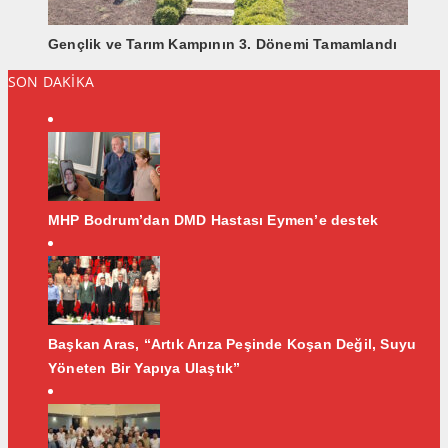
Gençlik ve Tarım Kampının 3. Dönemi Tamamlandı
SON DAKİKA
MHP Bodrum’dan DMD Hastası Eymen’e destek
Başkan Aras, “Artık Arıza Peşinde Koşan Değil, Suyu
Yöneten Bir Yapıya Ulaştık”