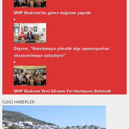
MHP Bodrum’da görev dağılımı yapıldı
Ergene, “Karalamaya yönelik algı operasyonları
oluşturulmaya çalışılıyor”
MHP Bodrum Yeni Dönem Yol Haritasını Belirledi
İLGİLİ HABERLER