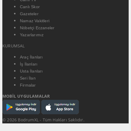
Canlı Skor
Gazeteler
Namaz Vakitleri
Nöbetçi Eczaneler
Yazarlarımız
KURUMSAL
Araç İlanları
İş İlanları
Usta İlanları
Seri İlan
Firmalar
MOBİL UYGULAMALAR
© 2026 BodrumXL - Tüm Hakları Saklıdır.