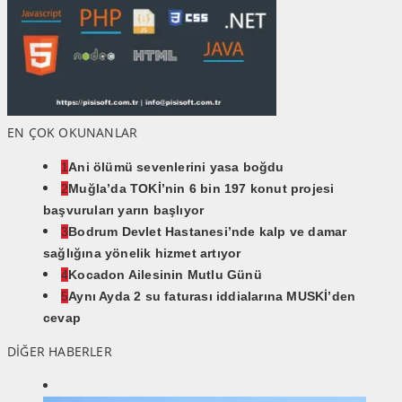
EN ÇOK OKUNANLAR
1
Ani ölümü sevenlerini yasa boğdu
2
Muğla’da TOKİ’nin 6 bin 197 konut projesi
başvuruları yarın başlıyor
3
Bodrum Devlet Hastanesi’nde kalp ve damar
sağlığına yönelik hizmet artıyor
4
Kocadon Ailesinin Mutlu Günü
5
Aynı Ayda 2 su faturası iddialarına MUSKİ’den
cevap
DİĞER HABERLER