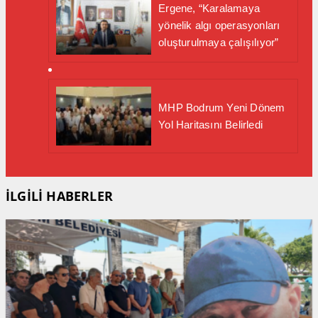
Ergene, “Karalamaya
yönelik algı operasyonları
oluşturulmaya çalışılıyor”
MHP Bodrum Yeni Dönem
Yol Haritasını Belirledi
İLGİLİ HABERLER