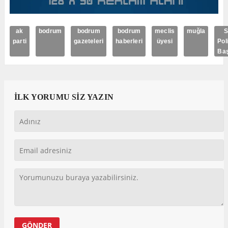
ak
bodrum
bodrum
bodrum
meclis
muğla
S
parti
gazeteleri
haberleri
üyesi
Pol
Baş
İLK YORUMU SİZ YAZIN