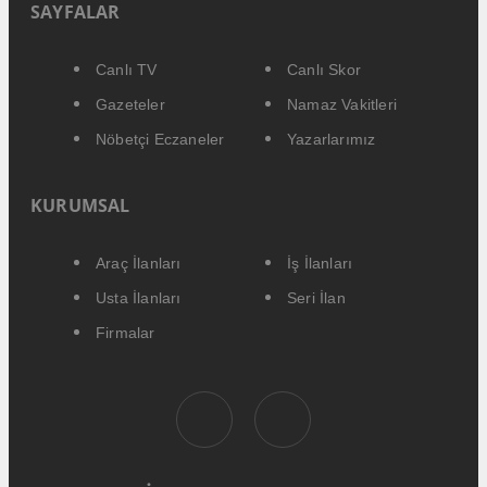
SAYFALAR
Canlı TV
Canlı Skor
Gazeteler
Namaz Vakitleri
Nöbetçi Eczaneler
Yazarlarımız
KURUMSAL
Araç İlanları
İş İlanları
Usta İlanları
Seri İlan
Firmalar