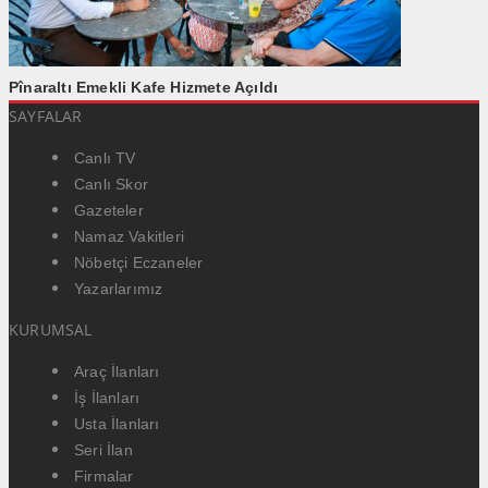
Pînaraltı Emekli Kafe Hizmete Açıldı
SAYFALAR
Canlı TV
Canlı Skor
Gazeteler
Namaz Vakitleri
Nöbetçi Eczaneler
Yazarlarımız
KURUMSAL
Araç İlanları
İş İlanları
Usta İlanları
Seri İlan
Firmalar