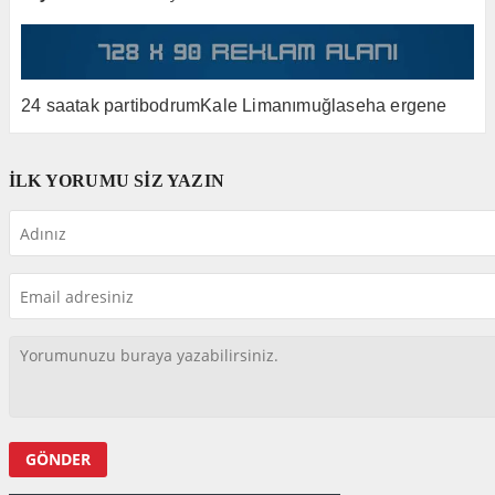
24 saat
ak parti
bodrum
Kale Limanı
muğla
seha ergene
İLK YORUMU SİZ YAZIN