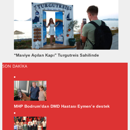
“Maviye Açılan Kapı” Turgutreis Sahilinde
SON DAKİKA
MHP Bodrum’dan DMD Hastası Eymen’e destek