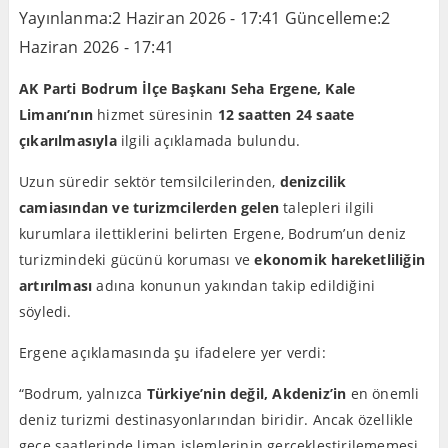
Yayınlanma:
2 Haziran 2026 - 17:41
Güncelleme:
2
Haziran 2026 - 17:41
AK Parti Bodrum İlçe Başkanı Seha Ergene,
Kale
Limanı’nın
hizmet süresinin
12 saatten 24 saate
çıkarılmasıyla
ilgili açıklamada bulundu.
Uzun süredir sektör temsilcilerinden,
denizcilik
camiasından ve turizmcilerden gelen
talepleri ilgili
kurumlara ilettiklerini belirten Ergene, Bodrum’un deniz
turizmindeki gücünü koruması ve
ekonomik hareketliliğin
artırılması
adına konunun yakından takip edildiğini
söyledi.
Ergene açıklamasında şu ifadelere yer verdi:
“Bodrum, yalnızca
Türkiye’nin değil, Akdeniz’in
en önemli
deniz turizmi destinasyonlarından biridir. Ancak özellikle
gece saatlerinde liman işlemlerinin gerçekleştirilememesi