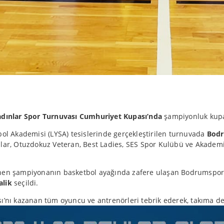
adınlar Spor Turnuvası Cumhuriyet Kupası’nda
şampiyonluk kup
bol Akademisi (LYSA) tesislerinde gerçekleştirilen turnuvada
Bodr
ar, Otuzdokuz Veteran, Best Ladies, SES Spor Kulübü ve Akademi
enen şampiyonanın basketbol ayağında zafere ulaşan Bodrumspor 
alik
seçildi.
nı kazanan tüm oyuncu ve antrenörleri tebrik ederek, takıma des