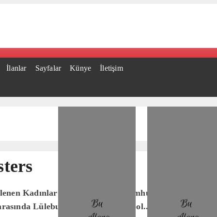
İlanlar
Sayfalar
Künye
İletişim
ters
üzenlenen Kadınlar Spor Turnuvası Cumhuriyet Kupası’n
rasında Lüleburgaz Yıldızları Futbol..