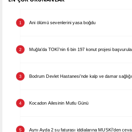
Ani ölümü sevenlerini yasa boğdu
1
Muğla’da TOKİ’nin 6 bin 197 konut projesi başvurular
2
Bodrum Devlet Hastanesi’nde kalp ve damar sağlığın
3
Kocadon Ailesinin Mutlu Günü
4
Aynı Ayda 2 su faturası iddialarına MUSKİ’den cev
5