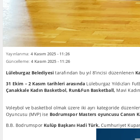
Yayınlanma:
4 Kasım 2025 - 11:26
Güncelleme:
4 Kasım 2025 - 11:26
Lüleburgaz Belediyesi
tarafından bu yıl 8’incisi düzenlenen
K
31 Ekim – 2 Kasım tarihleri arasında
Lüleburgaz Yıldızları Fut
Çanakkale Kadın Basketbol, Run&Fun Basketball,
Mavi Kadınl
Voleybol ve basketbol olmak üzere iki ayrı kategoride düzenl
Oyuncusu (MVP) ise
Bodrumspor Masters oyuncusu Cansın K
B.B. Bodrumspor
Kulüp Başkanı Hadi Türk,
Cumhuriyet Kupası’