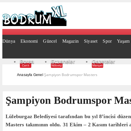
Dünya
Ekonomi
Güncel
Magazin
Siyaset
Spor
Yaşam
Borsa
Eczaneler
Gazeteler
Canlı
Nöbetçi
Manşet
Şampiyon Bodrumspor Masters
Anasayfa
Genel
Şampiyon Bodrumspor Mas
Lüleburgaz Belediyesi tarafından bu yıl 8’incisi d
Masters takımının oldu. 31 Ekim – 2 Kasım tarihleri a