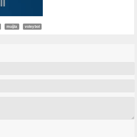
muğla
voleybol