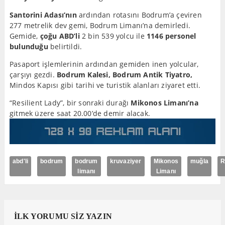
Santorini Adası’nın
ardından rotasını Bodrum’a çeviren
277 metrelik dev gemi, Bodrum Limanı’na demirledi.
Gemide,
çoğu ABD’li
2 bin 539 yolcu ile
1146 personel
bulunduğu
belirtildi.
Pasaport işlemlerinin ardından gemiden inen yolcular,
çarşıyı gezdi.
Bodrum Kalesi, Bodrum Antik Tiyatro,
Mindos Kapısı gibi tarihi ve turistik alanları ziyaret etti.
“Resilient Lady”, bir sonraki durağı
Mikonos Limanı’na
gitmek üzere saat 20.00’de demir alacak.
abd'li
bodrum
bodrum
kruvaziyer
Mikonos
muğla
R
limanı
Limanı
İLK YORUMU SİZ YAZIN