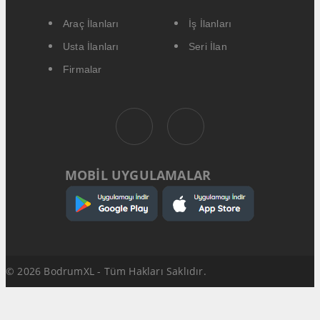
Araç İlanları
İş İlanları
Usta İlanları
Seri İlan
Firmalar
MOBİL UYGULAMALAR
© 2026 BodrumXL - Tüm Hakları Saklıdır.