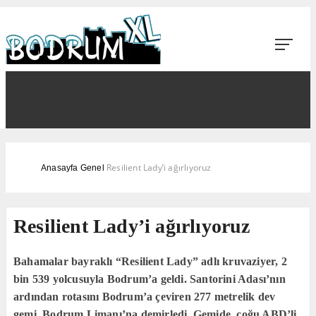
Resilient Lady’i ağırlıyoruz
Anasayfa
Genel
Resilient Lady’i ağırlıyoruz
Bahamalar bayraklı “Resilient Lady” adlı kruvaziyer, 2
bin 539 yolcusuyla Bodrum’a geldi. Santorini Adası’nın
ardından rotasını Bodrum’a çeviren 277 metrelik dev
gemi, Bodrum Limanı’na demirledi. Gemide, çoğu ABD’li