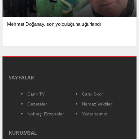
Mehmet Doğanay, son yolculuğuna uğurlandı
SAYFALAR
Canlı TV
Canlı Skor
Gazeteler
Namaz Vakitleri
Nöbetçi Eczaneler
Yazarlarımız
KURUMSAL