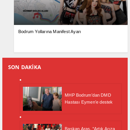
Bodrum Yollarına Manifest Ayarı
SON DAKİKA
MHP Bodrum’dan DMD
Hastası Eymen’e destek
Başkan Aras, “Artık Arıza