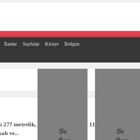
İlanlar
Sayfalar
Künye
İletişim
 277 metrelik, 2 bin 342 yolcusu ve 1150 personeli bul
alı ve..