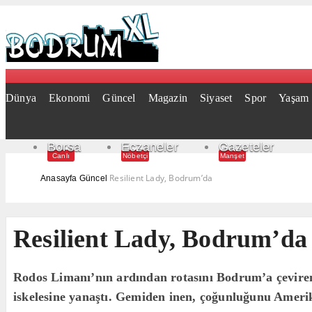
Dünya
Ekonomi
Güncel
Magazin
Siyaset
Spor
Yaşam
Borsa
Eczaneler
Gazeteler
Canlı
Nöbetçi
Manşet
Resilient Lady, Bodrum’da
Anasayfa
Güncel
Resilient Lady, Bodrum’da
Rodos Limanı’nın ardından rotasını Bodrum’a çeviren
iskelesine yanaştı. Gemiden inen, çoğunluğunu Amerik