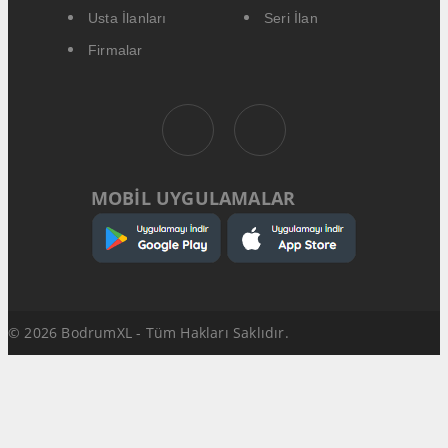
Usta İlanları
Seri İlan
Firmalar
MOBİL UYGULAMALAR
© 2026 BodrumXL - Tüm Hakları Saklıdır.