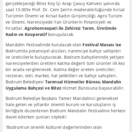
gerçekleşeceği Bitez Köy İçi Arap Çavuş Kahvesi yanında
saat 13.00’te Prof. Dr. Cem Şen’in moderatörlüğünde Kırsal
Turizmin Önemi ve Kırsal Kadın Girişimciliği, Agro Turizm
ve Önemi, Narenciyede Yan Ürünlerin Potansiyeli ve
Fırsatlar,
Agrohomeopati ile Zehirsiz Tarım, Üretimde
Kadın ve Kooperatif
konuşulacak.
Mandalin Festivalinde kurulacak olan
Festival Masası ise
Bodrum’da potansiyel alıcıları, narenciye bahçe sahipleri
ve üreticilerle buluşturacak. Bodrum bahçelerinde yetişen
narenciyelerden üretilen katma değerli tüm ürünler ilk kez
bir arada sergilenecek. Katma değer üreten üreticiler;
restoran, otel, market, hal yetkilileri ve bahçe sahipleri,
Bodrum Belediyesi
Tarımsal Hizmetler Bürosu Mandalin
Uygulama Bahçesi ve Bitez
Hizmet Bürosuna başvurabilir.
Bodrum Belediye Başkanı Tamer Mandalinci geleneksel
hale gelen ve yıllardır önemli kurum ve kuruluşların iş
birliğiyle düzenlenen Bodrum Mandalin Festivaline herkesi
davet ederken şunları söyledi:
“Bodrum’un önemli kültürel değerlerinden olan