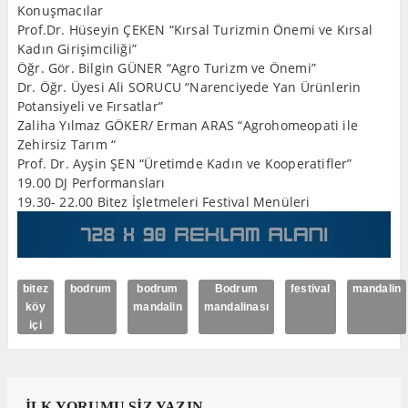
Konuşmacılar
Prof.Dr. Hüseyin ÇEKEN “Kırsal Turizmin Önemi ve Kırsal
Kadın Girişimciliği”
Öğr. Gör. Bilgin GÜNER “Agro Turizm ve Önemi”
Dr. Öğr. Üyesi Ali SORUCU “Narenciyede Yan Ürünlerin
Potansiyeli ve Fırsatlar”
Zaliha Yılmaz GÖKER/ Erman ARAS “Agrohomeopati ile
Zehirsiz Tarım “
Prof. Dr. Ayşin ŞEN “Üretimde Kadın ve Kooperatifler”
19.00 DJ Performansları
19.30- 22.00 Bitez İşletmeleri Festival Menüleri
bitez
bodrum
bodrum
Bodrum
festival
mandalin
köy
mandalin
mandalinası
içi
İLK YORUMU SİZ YAZIN