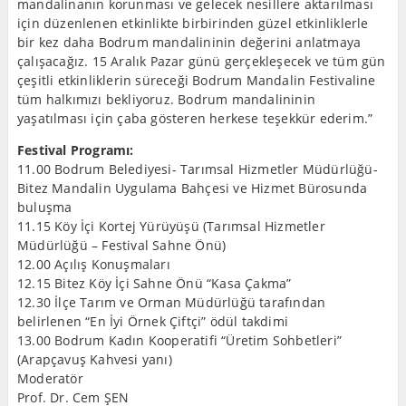
mandalinanın korunması ve gelecek nesillere aktarılması
için düzenlenen etkinlikte birbirinden güzel etkinliklerle
bir kez daha Bodrum mandalininin değerini anlatmaya
çalışacağız. 15 Aralık Pazar günü gerçekleşecek ve tüm gün
çeşitli etkinliklerin süreceği Bodrum Mandalin Festivaline
tüm halkımızı bekliyoruz. Bodrum mandalininin
yaşatılması için çaba gösteren herkese teşekkür ederim.”
Festival Programı:
11.00 Bodrum Belediyesi- Tarımsal Hizmetler Müdürlüğü-
Bitez Mandalin Uygulama Bahçesi ve Hizmet Bürosunda
buluşma
11.15 Köy İçi Kortej Yürüyüşü (Tarımsal Hizmetler
Müdürlüğü – Festival Sahne Önü)
12.00 Açılış Konuşmaları
12.15 Bitez Köy İçi Sahne Önü “Kasa Çakma”
12.30 İlçe Tarım ve Orman Müdürlüğü tarafından
belirlenen “En İyi Örnek Çiftçi” ödül takdimi
13.00 Bodrum Kadın Kooperatifi “Üretim Sohbetleri”
(Arapçavuş Kahvesi yanı)
Moderatör
Prof. Dr. Cem ŞEN