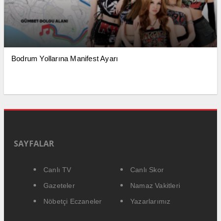
Bodrum Yollarına Manifest Ayarı
SAYFALAR
Canlı TV
Canlı Skor
Gazeteler
Namaz Vakitleri
Nöbetçi Eczaneler
Yazarlarımız