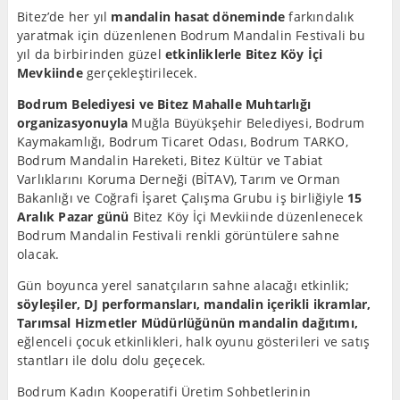
Bitez’de her yıl
mandalin hasat döneminde
farkındalık
yaratmak için düzenlenen Bodrum Mandalin Festivali bu
yıl da birbirinden güzel
etkinliklerle Bitez Köy İçi
Mevkiinde
gerçekleştirilecek.
Bodrum Belediyesi ve Bitez Mahalle Muhtarlığı
organizasyonuyla
Muğla Büyükşehir Belediyesi, Bodrum
Kaymakamlığı, Bodrum Ticaret Odası, Bodrum TARKO,
Bodrum Mandalin Hareketi, Bitez Kültür ve Tabiat
Varlıklarını Koruma Derneği (BİTAV), Tarım ve Orman
Bakanlığı ve Coğrafi İşaret Çalışma Grubu iş birliğiyle
15
Aralık Pazar günü
Bitez Köy İçi Mevkiinde düzenlenecek
Bodrum Mandalin Festivali renkli görüntülere sahne
olacak.
Gün boyunca yerel sanatçıların sahne alacağı etkinlik;
söyleşiler, DJ performansları, mandalin içerikli ikramlar,
Tarımsal Hizmetler Müdürlüğünün mandalin dağıtımı,
eğlenceli çocuk etkinlikleri, halk oyunu gösterileri ve satış
stantları ile dolu dolu geçecek.
Bodrum Kadın Kooperatifi Üretim Sohbetlerinin