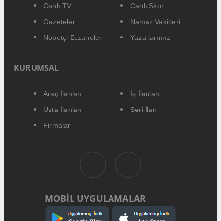
Canlı TV
Canlı Skor
Gazeteler
Namaz Vakitleri
Nöbetçi Eczaneler
Yazarlarımız
KURUMSAL
Araç İlanları
İş İlanları
Usta İlanları
Seri İlan
Firmalar
MOBİL UYGULAMALAR