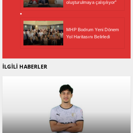
oluşturulmaya çalışılıyor”
MHP Bodrum Yeni Dönem
Yol Haritasını Belirledi
İLGİLİ HABERLER