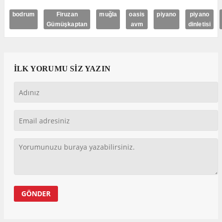
bodrum
Firuzan
muğla
oasis
piyano
piyano
Gümüşkaptan
avm
dinletisi
İLK YORUMU SİZ YAZIN