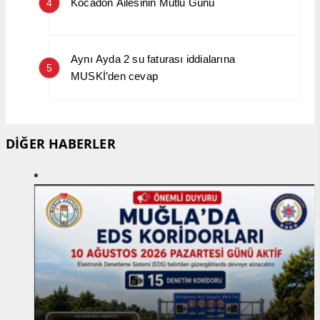
Kocadon Ailesinin Mutlu Günü
4
Aynı Ayda 2 su faturası iddialarına
5
MUSKİ’den cevap
DİĞER HABERLER