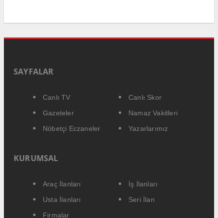
SAYFALAR
Canlı TV
Canlı Skor
Gazeteler
Namaz Vakitleri
Nöbetçi Eczaneler
Yazarlarımız
KURUMSAL
Araç İlanları
İş İlanları
Usta İlanları
Seri İlan
Firmalar