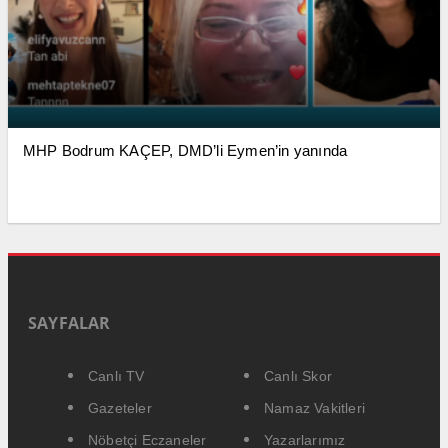
MHP Bodrum KAÇEP, DMD’li Eymen’in yanında
SAYFALAR
Canlı TV
Canlı Skor
Gazeteler
Namaz Vakitleri
Nöbetçi Eczaneler
Yazarlarımız