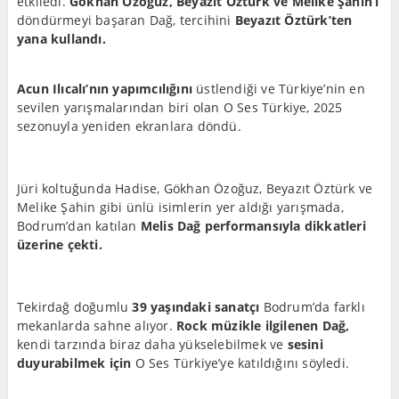
etkiledi.
Gökhan Özoğuz, Beyazıt Öztürk ve Melike Şahin’i
döndürmeyi başaran Dağ, tercihini
Beyazıt Öztürk’ten
yana
kullandı.
Acun Ilıcalı’nın yapımcılığını
üstlendiği ve Türkiye’nin en
sevilen yarışmalarından biri olan O Ses Türkiye, 2025
sezonuyla yeniden ekranlara döndü.
Jüri koltuğunda Hadise, Gökhan Özoğuz, Beyazıt Öztürk ve
Melike Şahin gibi ünlü isimlerin yer aldığı yarışmada,
Bodrum’dan katılan
Melis Dağ performansıyla dikkatleri
üzerine çekti.
Tekirdağ doğumlu
39 yaşındaki sanatçı
Bodrum’da farklı
mekanlarda sahne alıyor.
Rock müzikle ilgilenen Dağ,
kendi tarzında biraz daha yükselebilmek ve
sesini
duyurabilmek için
O Ses Türkiye’ye katıldığını söyledi.