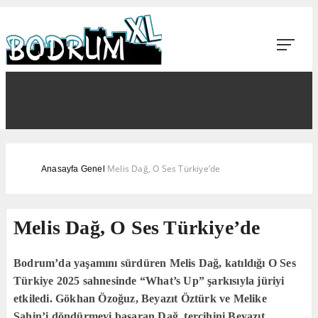
Melis Dağ, O Ses Türkiye’de
Anasayfa
Genel
Melis Dağ, O Ses Türkiye’de
Bodrum’da yaşamını sürdüren Melis Dağ, katıldığı O Ses
Türkiye 2025 sahnesinde “What’s Up” şarkısıyla jüriyi
etkiledi. Gökhan Özoğuz, Beyazıt Öztürk ve Melike
Şahin’i döndürmeyi başaran Dağ, tercihini Beyazıt