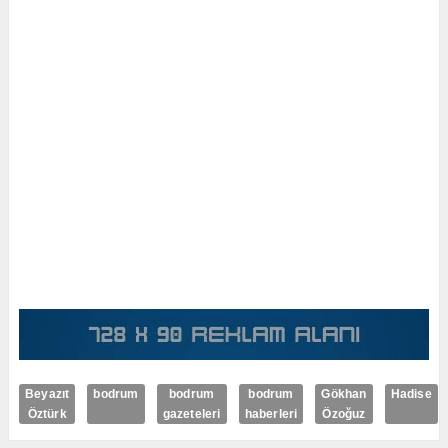
Beyazıt
bodrum
bodrum
bodrum
Gökhan
Hadise
Öztürk
gazeteleri
haberleri
Özoğuz