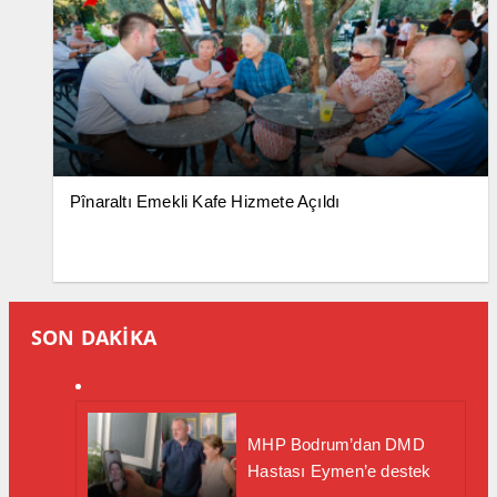
Pînaraltı Emekli Kafe Hizmete Açıldı
SON DAKİKA
MHP Bodrum’dan DMD
Hastası Eymen’e destek