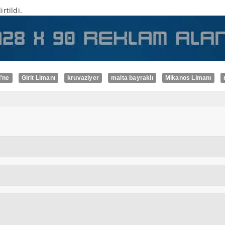
rtildi.
i'ne
Girit Limanı
kruvaziyer
malta bayraklı
Mikanos Limanı