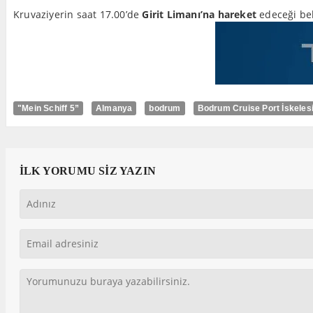
Kruvaziyerin saat 17.00’de
Girit Limanı’na hareket
edeceği beli
"Mein Schiff 5”
Almanya
bodrum
Bodrum Cruise Port İskeles
İLK YORUMU SİZ YAZIN