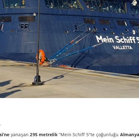
.
si’ne
yanaşan
295 metrelik
“Mein Schiff 5″te çoğunluğu
Almanya’