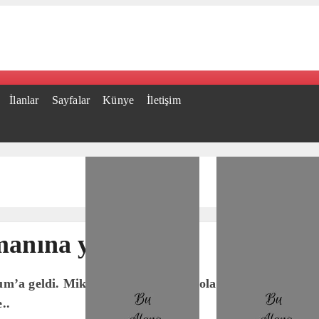
İlanlar
Sayfalar
Künye
İletişim
manına yanaştı
rum’a geldi. Mikanos Limanı’ndan yola çıkarak Bodrum C
..