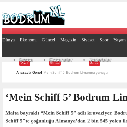
Dünya
Ekonomi
Güncel
Magazin
Siyaset
Spor
Yaşam
Borsa
Eczaneler
Gazeteler
Canlı
Nöbetçi
Manşet
‘Mein Schiff 5’ Bodrum Limanına yanaştı
Anasayfa
Genel
‘Mein Schiff 5’ Bodrum Li
Malta bayraklı “Mein Schiff 5” adlı kruvaziyer, Bod
Schiff 5″te çoğunluğu Almanya’dan 2 bin 545 yolcu ile