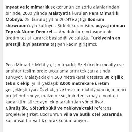
İnşaat ve iç mimarlık
sektörünün en zorlu alanlarından
birinde, 2000 yılında
Malatya
‘da kurulan
Pera Mimarlık
Mobilya,
25. kuruluş yılını 2024’te açtığı
Bodrum
showroom
‘uyla kutluyor. Şirketi kuran isim,
peyzaj mimarı
Toprak Nuran Demirel
— Anadolu’nun ortasında bir
üretim tesisi kurarak başladığı yolculuğu,
Türkiye’nin en
prestijli kıyı pazarına
taşıyan kadın girişimci.
Pera Mimarlık Mobilya, iç mimarlık, özel üretim mobilya ve
anahtar teslim proje uygulamalarını tek çatı altında
sunuyor. Malatya’daki 1.500 metrekarelik tesiste
30 kişilik
teknik ekip,
yıllık yaklaşık
8.000 metrekare üretim
gerçekleştiriyor. Özel ölçü ve tasarım mobilyadan iç mimari
projelendirmeye, malzeme seçiminden sahaya montaja
kadar tüm süreç aynı ekip tarafından yönetiliyor.
Gümüşlük, Göltürkbükü ve Yalıkavak’taki
referans
projelerle şirket, Bodrum’un
villa ve butik otel pazarında
kurumsal bir varlık olarak konumlanıyor.