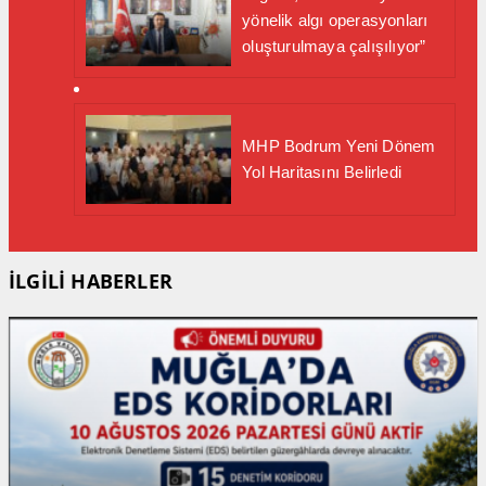
yönelik algı operasyonları
oluşturulmaya çalışılıyor”
MHP Bodrum Yeni Dönem
Yol Haritasını Belirledi
İLGİLİ HABERLER