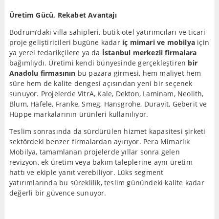
Üretim Gücü, Rekabet Avantajı
Bodrum’daki villa sahipleri, butik otel yatırımcıları ve ticari
proje geliştiricileri bugüne kadar
iç mimari ve mobilya
için
ya yerel tedarikçilere ya da
İstanbul merkezli firmalara
bağımlıydı. Üretimi kendi bünyesinde gerçekleştiren
bir
Anadolu firmasının
bu pazara girmesi, hem maliyet hem
süre hem de kalite dengesi açısından yeni bir seçenek
sunuyor. Projelerde VitrA, Kale, Dekton, Laminam, Neolith,
Blum, Häfele, Franke, Smeg, Hansgrohe, Duravit, Geberit ve
Hüppe markalarının ürünleri kullanılıyor.
Teslim sonrasında da sürdürülen hizmet kapasitesi şirketi
sektördeki benzer firmalardan ayırıyor. Pera Mimarlık
Mobilya, tamamlanan projelerde yıllar sonra gelen
revizyon, ek üretim veya bakım taleplerine aynı üretim
hattı ve ekiple yanıt verebiliyor. Lüks segment
yatırımlarında bu süreklilik, teslim günündeki kalite kadar
değerli bir güvence sunuyor.