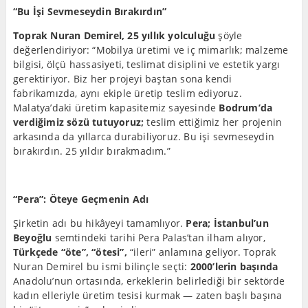
“Bu İşi Sevmeseydin Bırakırdın”
Toprak Nuran Demirel, 25 yıllık yolculuğu
şöyle
değerlendiriyor: “Mobilya üretimi ve iç mimarlık; malzeme
bilgisi, ölçü hassasiyeti, teslimat disiplini ve estetik yargı
gerektiriyor. Biz her projeyi baştan sona kendi
fabrikamızda, aynı ekiple üretip teslim ediyoruz.
Malatya’daki üretim kapasitemiz sayesinde
Bodrum’da
verdiğimiz sözü tutuyoruz;
teslim ettiğimiz her projenin
arkasında da yıllarca durabiliyoruz. Bu işi sevmeseydin
bırakırdın. 25 yıldır bırakmadım.”
“Pera”: Öteye Geçmenin Adı
Şirketin adı bu hikâyeyi tamamlıyor.
Pera; İstanbul’un
Beyoğlu
semtindeki tarihi Pera Palas’tan ilham alıyor,
Türkçede “öte”, “ötesi”,
“ileri” anlamına geliyor. Toprak
Nuran Demirel bu ismi bilinçle seçti:
2000’lerin başında
Anadolu’nun ortasında, erkeklerin belirlediği bir sektörde
kadın elleriyle üretim tesisi kurmak — zaten başlı başına