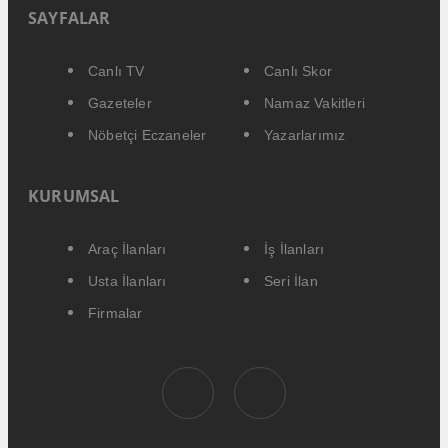
SAYFALAR
Canlı TV
Canlı Skor
Gazeteler
Namaz Vakitleri
Nöbetçi Eczaneler
Yazarlarımız
KURUMSAL
Araç İlanları
İş İlanları
Usta İlanları
Seri İlan
Firmalar