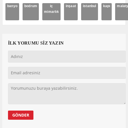
banyo
bodrum
iç
inşaat
istanbul
kapı
malat
mimarlık
İLK YORUMU SİZ YAZIN