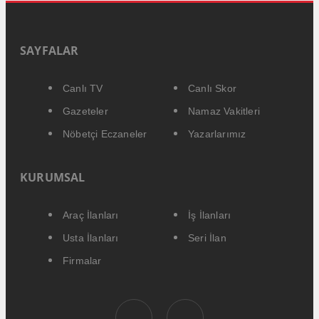
SAYFALAR
Canlı TV
Canlı Skor
Gazeteler
Namaz Vakitleri
Nöbetçi Eczaneler
Yazarlarımız
KURUMSAL
Araç İlanları
İş İlanları
Usta İlanları
Seri İlan
Firmalar