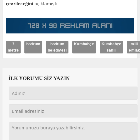
çevrileceğini
açıklamıştı.
3
bodrum
bodrum
Kumbahçe
Kumbahçe
milli
metre
belediyesi
sahili
emla
İLK YORUMU SİZ YAZIN