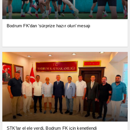
Bodrum FK’dan ‘sürprize hazır olun’ mesajı
STK’lar el ele verdi, Bodrum FK için kenetlendi