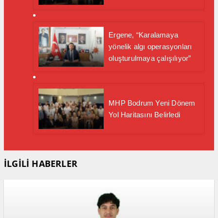
Ergene, “Karalamaya
yönelik algı operasyonları
oluşturulmaya çalışılıyor”
MHP Bodrum Yeni Dönem
Yol Haritasını Belirledi
İLGİLİ HABERLER