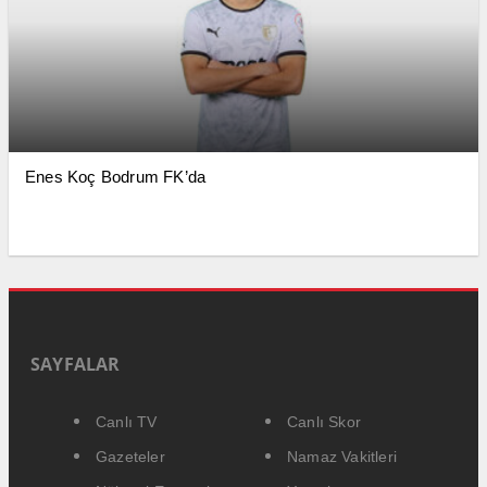
Enes Koç Bodrum FK’da
SAYFALAR
Canlı TV
Canlı Skor
Gazeteler
Namaz Vakitleri