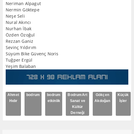
Neriman Alpagut
Nermin Göktepe
Neşe Seli
Nural Akıncı
Nurhan İbak
Özden Özoğul
Rezzan Ganiz
Sevinç Yıldırım
Süyüm Bike Güvenç Noris
Tuğper Ergül
Yeşim Balaban
Ahmet
bodrum
bodrum
BodrumArt
Gökçen
Küçük
Hıdır
etkinlik
Sanat ve
Akdoğan
İşler
Kültür
Derneği