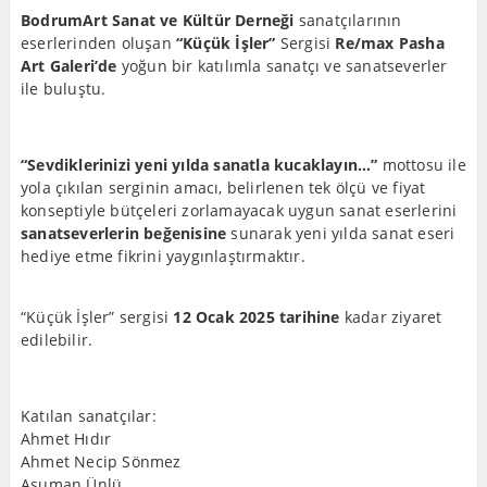
BodrumArt Sanat ve Kültür Derneği
sanatçılarının
eserlerinden oluşan
“Küçük İşler”
Sergisi
Re/max Pasha
Art Galeri’de
yoğun bir katılımla sanatçı ve sanatseverler
ile buluştu.
“Sevdiklerinizi yeni yılda sanatla kucaklayın…”
mottosu ile
yola çıkılan serginin amacı, belirlenen tek ölçü ve fiyat
konseptiyle bütçeleri zorlamayacak uygun sanat eserlerini
sanatseverlerin beğenisine
sunarak yeni yılda sanat eseri
hediye etme fikrini yaygınlaştırmaktır.
“Küçük İşler” sergisi
12 Ocak 2025 tarihine
kadar ziyaret
edilebilir.
Katılan sanatçılar:
Ahmet Hıdır
Ahmet Necip Sönmez
Asuman Ünlü