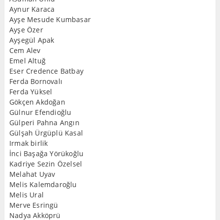
Aynur Karaca
Ayşe Mesude Kumbasar
Ayşe Özer
Ayşegül Apak
Cem Alev
Emel Altuğ
Eser Credence Batbay
Ferda Bornovalı
Ferda Yüksel
Gökçen Akdoğan
Gülnur Efendioğlu
Gülperi Pahna Angın
Gülşah Ürgüplü Kasal
Irmak birlik
İnci Başağa Yörükoğlu
Kadriye Sezin Özelsel
Melahat Uyav
Melis Kalemdaroğlu
Melis Ural
Merve Esringü
Nadya Akköprü