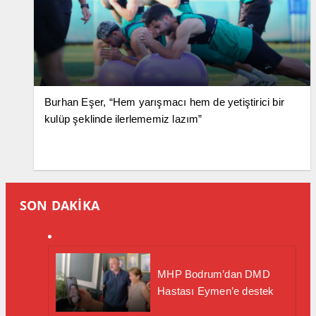
Burhan Eşer, “Hem yarışmacı hem de yetiştirici bir
kulüp şeklinde ilerlememiz lazım”
SON DAKİKA
MHP Bodrum’dan DMD
Hastası Eymen’e destek