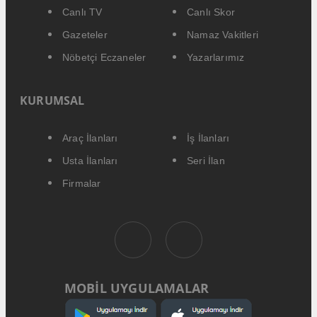
Canlı TV
Canlı Skor
Gazeteler
Namaz Vakitleri
Nöbetçi Eczaneler
Yazarlarımız
KURUMSAL
Araç İlanları
İş İlanları
Usta İlanları
Seri İlan
Firmalar
MOBİL UYGULAMALAR