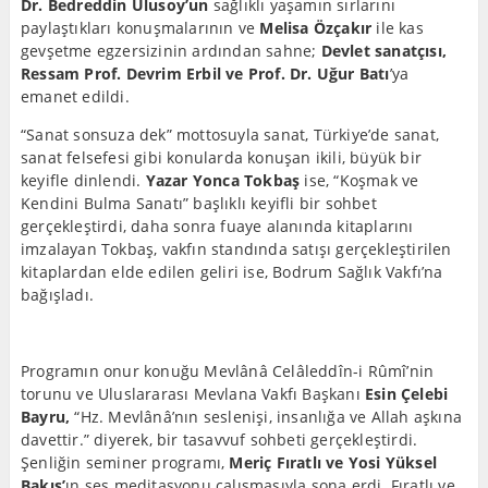
Dr. Bedreddin Ulusoy’un
sağlıklı yaşamın sırlarını
paylaştıkları konuşmalarının ve
Melisa Özçakır
ile kas
gevşetme egzersizinin ardından sahne;
Devlet sanatçısı,
Ressam Prof. Devrim Erbil ve Prof. Dr. Uğur Batı
’ya
emanet edildi.
“Sanat sonsuza dek” mottosuyla sanat, Türkiye’de sanat,
sanat felsefesi gibi konularda konuşan ikili, büyük bir
keyifle dinlendi.
Yazar Yonca Tokbaş
ise, “Koşmak ve
Kendini Bulma Sanatı” başlıklı keyifli bir sohbet
gerçekleştirdi, daha sonra fuaye alanında kitaplarını
imzalayan Tokbaş, vakfın standında satışı gerçekleştirilen
kitaplardan elde edilen geliri ise, Bodrum Sağlık Vakfı’na
bağışladı.
Programın onur konuğu Mevlânâ Celâleddîn-i Rûmî’nin
torunu ve Uluslararası Mevlana Vakfı Başkanı
Esin Çelebi
Bayru,
“Hz. Mevlânâ’nın seslenişi, insanlığa ve Allah aşkına
davettir.” diyerek, bir tasavvuf sohbeti gerçekleştirdi.
Şenliğin seminer programı,
Meriç Fıratlı ve Yosi Yüksel
Bakış’
ın ses meditasyonu çalışmasıyla sona erdi. Fıratlı ve