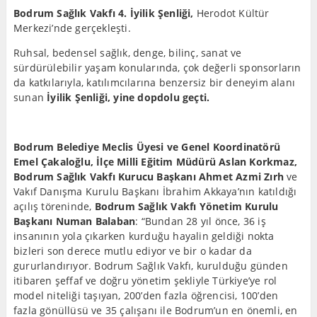
Bodrum Sağlık Vakfı 4. İyilik Şenliği,
Herodot Kültür
Merkezi’nde gerçekleşti.
Ruhsal, bedensel sağlık, denge, bilinç, sanat ve
sürdürülebilir yaşam konularında, çok değerli sponsorların
da katkılarıyla, katılımcılarına benzersiz bir deneyim alanı
sunan
İyilik Şenliği, yine dopdolu geçti.
Bodrum Belediye Meclis Üyesi ve Genel Koordinatörü
Emel Çakaloğlu, İlçe Milli Eğitim Müdürü Aslan Korkmaz,
Bodrum Sağlık Vakfı Kurucu Başkanı Ahmet Azmi Zırh
ve
Vakıf Danışma Kurulu Başkanı İbrahim Akkaya’nın katıldığı
açılış töreninde,
Bodrum Sağlık Vakfı Yönetim Kurulu
Başkanı Numan Balaban
: “Bundan 28 yıl önce, 36 iş
insanının yola çıkarken kurduğu hayalin geldiği nokta
bizleri son derece mutlu ediyor ve bir o kadar da
gururlandırıyor. Bodrum Sağlık Vakfı, kurulduğu günden
itibaren şeffaf ve doğru yönetim şekliyle Türkiye’ye rol
model niteliği taşıyan, 200’den fazla öğrencisi, 100’den
fazla gönüllüsü ve 35 çalışanı ile Bodrum’un en önemli, en