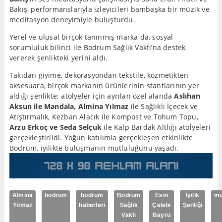
Bakış, performanslarıyla izleyicileri bambaşka bir müzik ve
meditasyon deneyimiyle buluşturdu.
Yerel ve ulusal birçok tanınmış marka da, sosyal
sorumluluk bilinci ile Bodrum Sağlık Vakfı’na destek
vererek şenlikteki yerini aldı.
Takıdan giyime, dekorasyondan tekstile, kozmetikten
aksesuara, birçok markanın ürünlerinin stantlarının yer
aldığı şenlikte; atölyeler için ayrılan özel alanda
Aslıhan
Aksun ile Mandala, Almina Yılmaz
ile Sağlıklı İçecek ve
Atıştırmalık, Kezban Alacık ile Kompost ve Tohum Topu,
Arzu Erkoç ve Seda Selçuk
ile Kalp Bardak Altlığı atölyeleri
gerçekleştirildi. Yoğun katılımla gerçekleşen etkinlikte
Bodrum, iyilikte buluşmanın mutluluğunu yaşadı.
Almina
bodrum
bodrum
Bodrum
Esin
İyilik
mu
Yılmaz
haberleri
Sağlık
Çelebi
Şenliği
Vakfı
Bayru