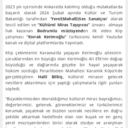
2023 yılı içerisinde Ankara’da katılmış olduğu mülakatlarda
başarılı olarak 2024 Şubat ayında Kültür ve Turizm
Bakanlığı tarafından
‘Yerel(Mahalli)Ses Sanatçısı’
olarak
tescil edilen ve
“Kültürel Miras Taşıyıcısı”
ünvanı almaya
hak kazanan
Bodrumlu müzisyend
en ilk video klip
çalışması
“Kıvrak Kerimoğlu”
türküsünü kendi Youtube
kanalı ve dijital platformlarda Yayınladı.
Klip çekimlerini Karaova’da yaşayan Kerimoğlu ailesinin
çocuklarından en büyüğü olan Kerimoğlu Ali Efe’nin doğup
büyüdüğü ve dağlarında göçebe bir hayat yaşayarak
hüküm sürdüğü Pınarlıbelen Mahallesi Karanlık Köyü’nde
gerçekleştiren
Halil Bilkiç,
kültürel mirasın gelecek
nesillere aktarılması için yaptığı çalışmalarla ilgili şunları
söyledi;
“Büyüklerimizden devraldığımız kültürel miras bayrağımızı,
değerlerimizi, gelenek, göreneklerimizi ve türkülerimizi
korumak, yaşatmak ve bizden sonraki nesillere en doğru
şekilde aktarmak hedefinde olan son kuşak ve en genç
yerel müzisyenlerden birisi olarak stüdyo ve aranjman