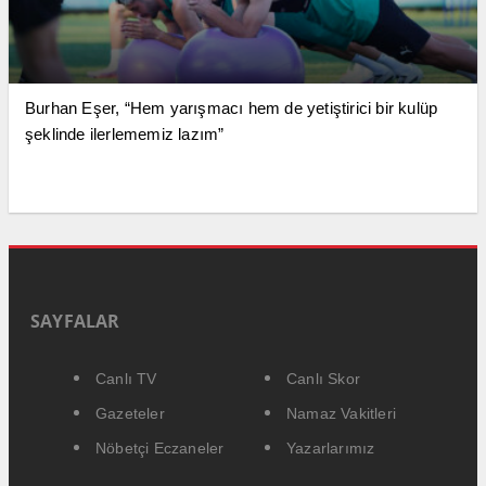
Burhan Eşer, “Hem yarışmacı hem de yetiştirici bir kulüp
şeklinde ilerlememiz lazım”
SAYFALAR
Canlı TV
Canlı Skor
Gazeteler
Namaz Vakitleri
Nöbetçi Eczaneler
Yazarlarımız