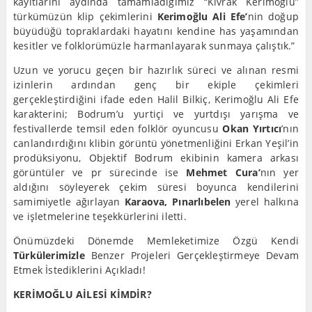
kayıtlarını aydında tamamladığımız “Kıvrak Kerimoğlu”
türkümüzün klip çekimlerini
Kerimoğlu Ali Efe’
nin doğup
büyüdüğü topraklardaki hayatını kendine has yaşamından
kesitler ve folklorümüzle harmanlayarak sunmaya çalıştık.”
Uzun ve yorucu geçen bir hazırlık süreci ve alınan resmi
izinlerin ardından genç bir ekiple çekimleri
gerçekleştirdiğini ifade eden Halil Bilkiç, Kerimoğlu Ali Efe
karakterini; Bodrum’u yurtiçi ve yurtdışı yarışma ve
festivallerde temsil eden folklör oyuncusu
Okan Yırtıcı
’nın
canlandırdığını klibin görüntü yönetmenliğini Erkan Yeşil’in
prodüksiyonu, Objektif Bodrum ekibinin kamera arkası
görüntüler ve pr sürecinde ise
Mehmet Cura’
nın yer
aldığını söyleyerek çekim süresi boyunca kendilerini
samimiyetle ağırlayan
Karaova, Pınarlıbelen
yerel halkına
ve işletmelerine teşekkürlerini iletti.
Önümüzdeki Dönemde Memleketimize Özgü Kendi
Türkülerimizle
Benzer Projeleri Gerçekleştirmeye Devam
Etmek İstediklerini Açıkladı!
KERİMOĞLU AİLESİ KİMDİR?