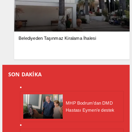
Belediyeden Taşınmaz Kiralama İhalesi
SON DAKİKA
MHP Bodrum’dan DMD
Hastası Eymen’e destek