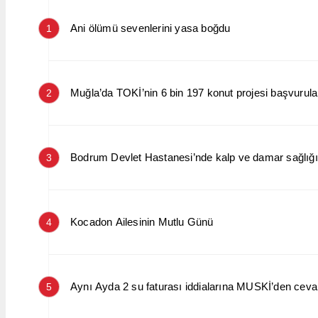
Ani ölümü sevenlerini yasa boğdu
1
Muğla’da TOKİ’nin 6 bin 197 konut projesi başvurular
2
Bodrum Devlet Hastanesi’nde kalp ve damar sağlığın
3
Kocadon Ailesinin Mutlu Günü
4
Aynı Ayda 2 su faturası iddialarına MUSKİ’den cev
5