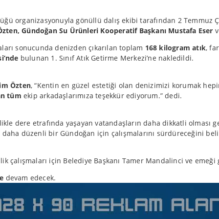
rlüğü organizasyonuyla gönüllü dalış ekibi tarafından 2 Temmuz 
Özten, Gündoğan Su Ürünleri Kooperatif Başkanı Mustafa Eser
v
ları sonucunda denizden çıkarılan toplam
168 kilogram atık
, f
si’nde
bulunan 1. Sınıf Atık Getirme Merkezi’ne nakledildi.
him Özten
, “Kentin en güzel estetiği olan denizimizi korumak he
yan tüm
ekip arkadaşlarımıza teşekkür ediyorum.” dedi.
likle dere etrafında yaşayan vatandaşların daha dikkatli olması ge
daha düzenli bir Gündoğan için çalışmalarını sürdüreceğini belir
zlik çalışmaları için Belediye Başkanı Tamer Mandalinci ve emeği 
e
devam edecek.