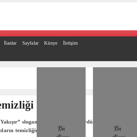
İlanlar
Sayfalar
Künye
İletişim
mizliği
ışır” sloganıyla on bir yıldır sürdürülen Deniz Dibi Te
yıların temizliğini sağlamak..