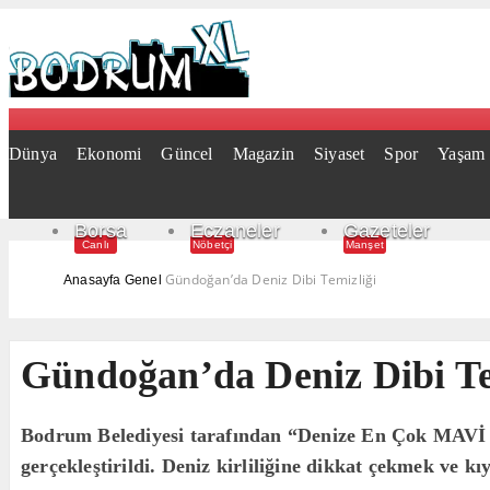
Dünya
Ekonomi
Güncel
Magazin
Siyaset
Spor
Yaşam
Borsa
Eczaneler
Gazeteler
Canlı
Nöbetçi
Manşet
Gündoğan’da Deniz Dibi Temizliği
Anasayfa
Genel
Gündoğan’da Deniz Dibi Te
Bodrum Belediyesi tarafından “Denize En Çok MAVİ Yak
gerçekleştirildi. Deniz kirliliğine dikkat çekmek ve kı