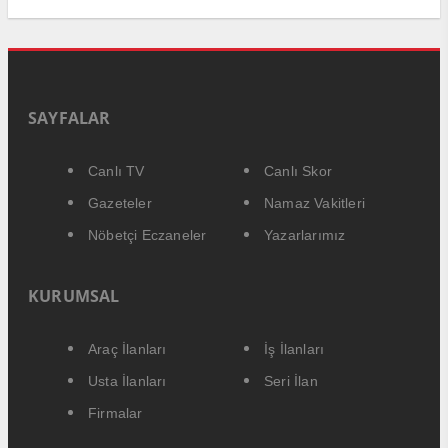
SAYFALAR
Canlı TV
Canlı Skor
Gazeteler
Namaz Vakitleri
Nöbetçi Eczaneler
Yazarlarımız
KURUMSAL
Araç İlanları
İş İlanları
Usta İlanları
Seri İlan
Firmalar