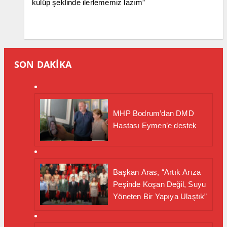
kulüp şeklinde ilerlememiz lazım”
SON DAKİKA
MHP Bodrum’dan DMD
Hastası Eymen’e destek
Başkan Aras, “Artık Arıza
Peşinde Koşan Değil, Suyu
Yöneten Bir Yapıya Ulaştık”