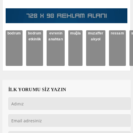
bodrum
bodrum
evrenin
muğla
muzaffer
ressam
s
etkinlik
anahtarı
akyol
İLK YORUMU SİZ YAZIN