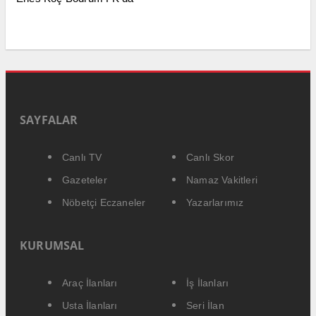
SAYFALAR
Canlı TV
Canlı Skor
Gazeteler
Namaz Vakitleri
Nöbetçi Eczaneler
Yazarlarımız
KURUMSAL
Araç İlanları
İş İlanları
Usta İlanları
Seri İlan