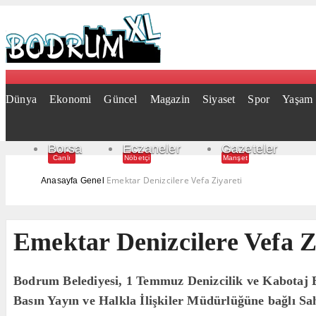
Dünya
Ekonomi
Güncel
Magazin
Siyaset
Spor
Yaşam
Borsa
Eczaneler
Gazeteler
Canlı
Nöbetçi
Manşet
Emektar Denizcilere Vefa Ziyareti
Anasayfa
Genel
Emektar Denizcilere Vefa Z
Bodrum Belediyesi, 1 Temmuz Denizcilik ve Kabotaj B
Basın Yayın ve Halkla İlişkiler Müdürlüğüne bağlı S