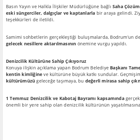
Basın Yayın ve Halkla İlişkiler Müdürlüğüne bağlı
Saha Çözüm 
eski süngerciler, dalgıçlar ve kaptanlarla
bir araya gelindi. Z
teşekkürleri de iletildi.
Samimi sohbetlerin gerçekleştiği buluşmalarda, Bodrum’un deniz
gelecek nesillere aktarılmasının
önemine vurgu yapıldı.
Denizcilik Kültürüne Sahip Çıkıyoruz
Konuya ilişkin açıklama yapan Bodrum Belediye
Başkanı Tame
kentin kimliğine
ve kültürüne büyük katkı sundular. Geçmişim
kültürümüzü
geleceğe taşımaya, bu
değerli mirasa sahip çı
1 Temmuz Denizcilik ve Kabotaj Bayramı kapsamında
gerçekl
önemli bir yere sahip olan denizcilik kültürünün yaşatılmasın