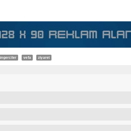
üngerciler
vefa
ziyaret