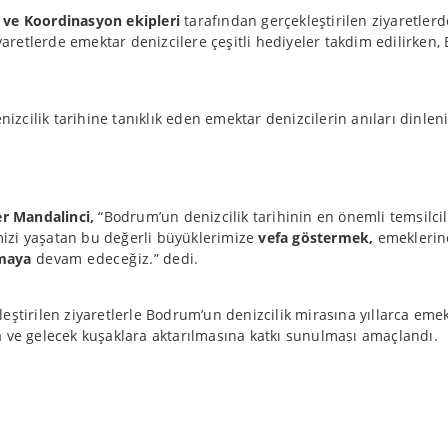
ve Koordinasyon ekipleri
tarafından gerçekleştirilen ziyaretler
iyaretlerde emektar denizcilere çeşitli hediyeler takdim edilirk
cilik tarihine tanıklık eden emektar denizcilerin anıları dinleni
r Mandalinci,
“Bodrum’un denizcilik tarihinin en önemli temsilcil
izi yaşatan bu değerli büyüklerimize
vefa göstermek,
emeklerine
kmaya
devam edeceğiz.” dedi.
eştirilen ziyaretlerle Bodrum’un denizcilik mirasına yıllarca emek
a ve gelecek kuşaklara aktarılmasına katkı sunulması amaçlandı.