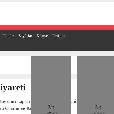
İlanlar
Sayfalar
Künye
İletişim
iyareti
ayramı kapsamında Bodrum’un denizcilik kültürüne yılla
aha Çözüm ve Koordinasyon..