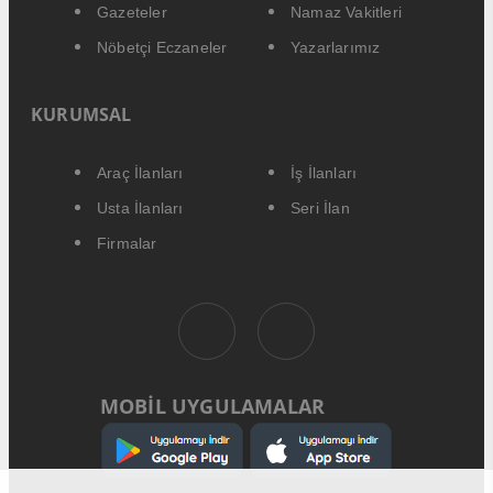
Gazeteler
Namaz Vakitleri
Nöbetçi Eczaneler
Yazarlarımız
KURUMSAL
Araç İlanları
İş İlanları
Usta İlanları
Seri İlan
Firmalar
MOBİL UYGULAMALAR