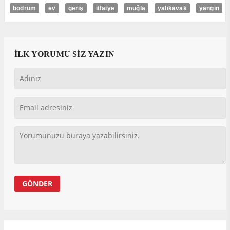
bodrum
ev
geriş
itfaiye
muğla
yalıkavak
yangın
İLK YORUMU SİZ YAZIN