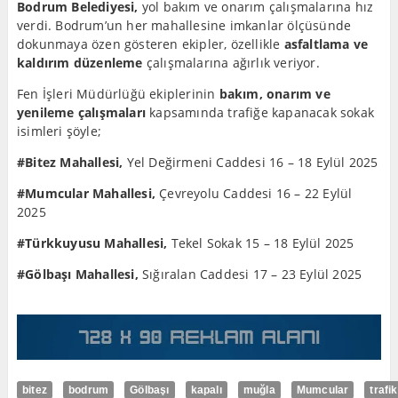
Bodrum Belediyesi,
yol bakım ve onarım çalışmalarına hız
verdi. Bodrum’un her mahallesine imkanlar ölçüsünde
dokunmaya özen gösteren ekipler, özellikle
asfaltlama ve
kaldırım düzenleme
çalışmalarına ağırlık veriyor.
Fen İşleri Müdürlüğü ekiplerinin
bakım, onarım ve
yenileme çalışmaları
kapsamında trafiğe kapanacak sokak
isimleri şöyle;
#Bitez Mahallesi,
Yel Değirmeni Caddesi 16 – 18 Eylül 2025
#Mumcular Mahallesi,
Çevreyolu Caddesi 16 – 22 Eylül
2025
#Türkkuyusu Mahallesi,
Tekel Sokak 15 – 18 Eylül 2025
#Gölbaşı Mahallesi,
Sığıralan Caddesi 17 – 23 Eylül 2025
bitez
bodrum
Gölbaşı
kapalı
muğla
Mumcular
trafik