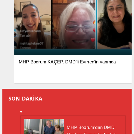
MHP Bodrum KAÇEP, DMD’li Eymen’in yanında
SON DAKİKA
MHP Bodrum’dan DMD