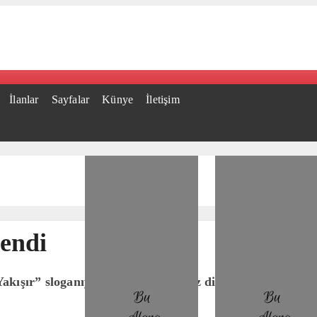
İlanlar
Sayfalar
Künye
İletişim
lendi
şır” sloganıyla düzenlenen deniz dibi temizliğinin 2024