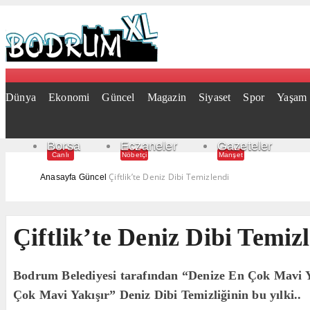
Dünya
Ekonomi
Güncel
Magazin
Siyaset
Spor
Yaşam
Borsa
Eczaneler
Gazeteler
Canlı
Nöbetçi
Manşet
Çiftlik’te Deniz Dibi Temizlendi
Anasayfa
Güncel
Çiftlik’te Deniz Dibi Temiz
Bodrum Belediyesi tarafından “Denize En Çok Mavi Yakı
Çok Mavi Yakışır” Deniz Dibi Temizliğinin bu yılki..